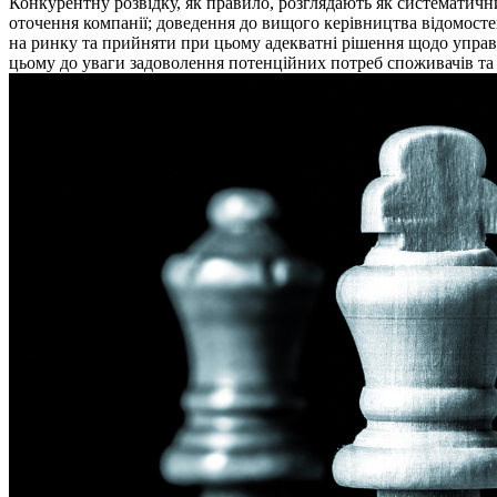
Конкурентну розвідку, як правило, розглядають як систематичн
оточення компанії; доведення до вищого керівництва відомосте
на ринку та прийняти при цьому адекватні рішення щодо управл
цьому до уваги задоволення потенційних потреб споживачів та 