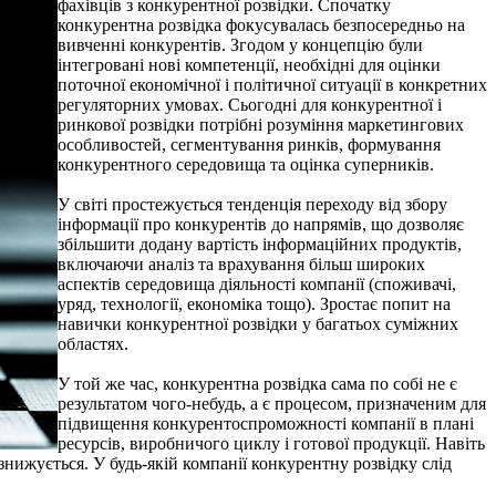
фахівців з конкурентної розвідки. Cпочатку
конкурентна розвідка фокусувалась безпосередньо на
вивченні конкурентів. Згодом у концепцію були
інтегровані нові компетенції, необхідні для оцінки
поточної економічної і політичної ситуації в конкретних
регуляторних умовах. Сьогодні для конкурентної і
ринкової розвідки потрібні розуміння маркетингових
особливостей, сегментування ринків, формування
конкурентного середовища та оцінка суперників.
У світі простежується тенденція переходу від збору
інформації про конкурентів до напрямів, що дозволяє
збільшити додану вартість інформаційних продуктів,
включаючи аналіз та врахування більш широких
аспектів середовища діяльності компанії (споживачі,
уряд, технології, економіка тощо). Зростає попит на
навички конкурентної розвідки у багатьох суміжних
областях.
У той же час, конкурентна розвідка сама по собі не є
результатом чого-небудь, а є процесом, призначеним для
підвищення конкурентоспроможності компанії в плані
ресурсів, виробничого циклу і готової продукції. Навіть
 знижується. У будь-якій компанії конкурентну розвідку слід