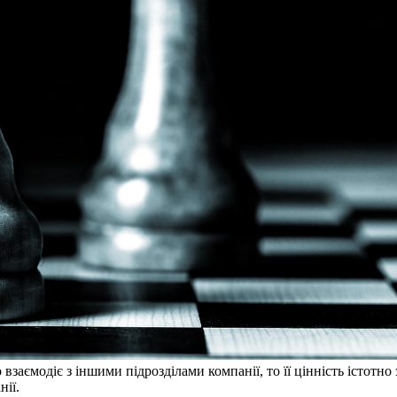
взаємодіє з іншими підрозділами компанії, то її цінність істотно
нії.