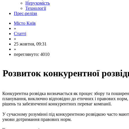
Нерухомість
Технології
Прес-релізи
Місто Київ
»
Статті
»
25 жовтня, 09:31
»
переглянуто: 4010
Розвиток конкурентної розвід
Конкурентна розвідка визначається як процес збору та поширенн
планування, виключно відповідно до етичних і правових норм, с
рішень та забезпеченні конкурентних переваг компанії.
У сучасному розумінні під конкурентною розвідкою часто мають 
умови дотримання правових норм.