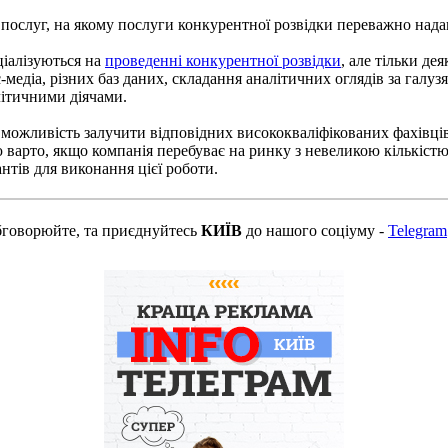
 послуг, на якому послуги конкурентної розвідки переважно нада
ціалізуються на
проведенні конкурентної розвідки
, але тільки де
с-медіа, різних баз даних, складання аналітичних оглядів за га
літичними діячами.
 є можливість залучити відповідних висококваліфікованих фахівців
варто, якщо компанія перебуває на ринку з невеликою кількістю
нтів для виконання цієї роботи.
бговорюйте, та приєднуйтесь
КИЇВ
до нашого соціуму -
Telegram