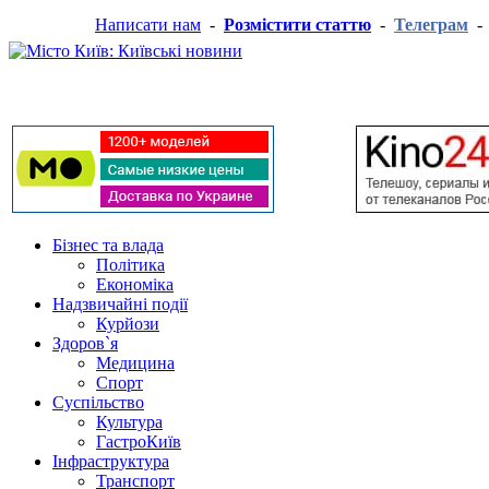
Написати нам
-
Розмістити статтю
-
Телеграм
Бізнес та влада
Політика
Економіка
Надзвичайні події
Курйози
Здоров`я
Медицина
Спорт
Суспільство
Культура
ГастроКиїв
Інфраструктура
Транспорт