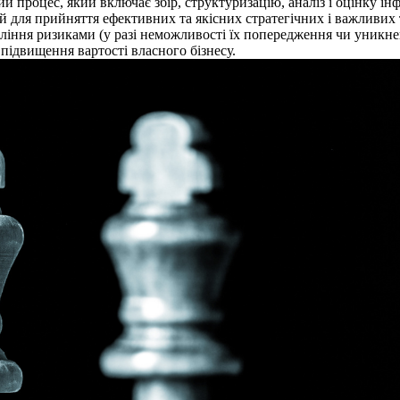
ий процес, який включає збір, структуризацію, аналіз і оцінку 
й для прийняття ефективних та якісних стратегічних і важливих 
іння ризиками (у разі неможливості їх попередження чи уникнен
підвищення вартості власного бізнесу.