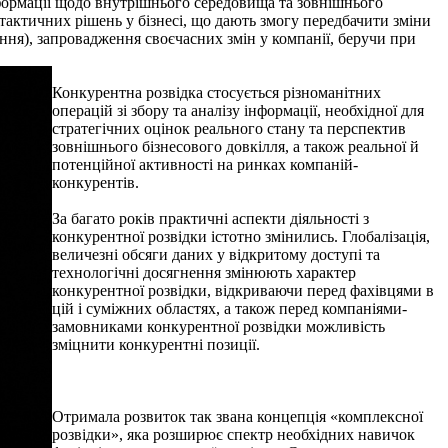
інформації щодо внутрішнього середовища та зовнішнього
тактичних рішень у бізнесі, що дають змогу передбачити зміни
ня), запровадження своєчасних змін у компанії, беручи при
Конкурентна розвідка стосується різноманітних
операцій зі збору та аналізу інформації, необхідної для
стратегічних оцінок реального стану та перспектив
зовнішнього бізнесового довкілля, а також реальної й
потенційної активності на ринках компаній-
конкурентів.
За багато років практичні аспекти діяльності з
конкурентної розвідки істотно змінились. Глобалізація,
величезні обсяги даних у відкритому доступі та
технологічні досягнення змінюють характер
конкурентної розвідки, відкриваючи перед фахівцями в
цій і суміжних областях, а також перед компаніями-
замовниками конкурентної розвідки можливість
зміцнити конкурентні позиції.
Отримала розвиток так звана концепція «комплексної
розвідки», яка розширює спектр необхідних навичок