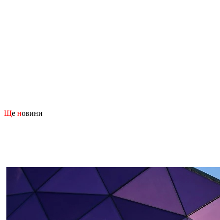
Щ
е
н
овини