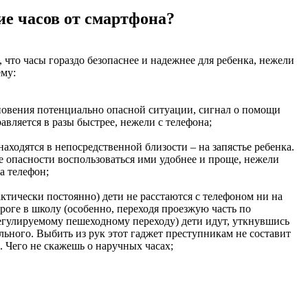
ие часов от смартфона?
 что часы гораздо безопаснее и надежнее для ребенка, нежели
ему:
новения потенциально опасной ситуации, сигнал о помощи
авляется в разы быстрее, нежели с телефона;
находятся в непосредственной близости – на запястье ребенка.
ае опасности воспользоваться ими удобнее и проще, нежели
а телефон;
актически постоянно) дети не расстаются с телефоном ни на
ороге в школу (особенно, переходя проезжую часть по
гулируемому пешеходному переходу) дети идут, уткнувшись
льного. Выбить из рук этот гаджет преступникам не составит
. Чего не скажешь о наручных часах;