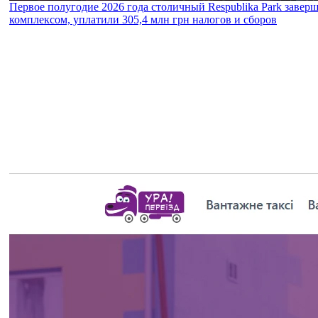
Первое полугодие 2026 года столичный Respublika Park завер
комплексом, уплатили 305,4 млн грн налогов и сборов