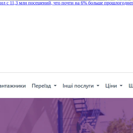
шил с 11,3 млн посещений, что почти на 6% больше прошлогодне