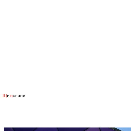
Щ
е
н
овини