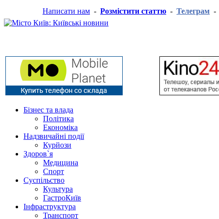
Написати нам
-
Розмістити статтю
-
Телеграм
Бізнес та влада
Політика
Економіка
Надзвичайні події
Курйози
Здоров`я
Медицина
Спорт
Суспільство
Культура
ГастроКиїв
Інфраструктура
Транспорт