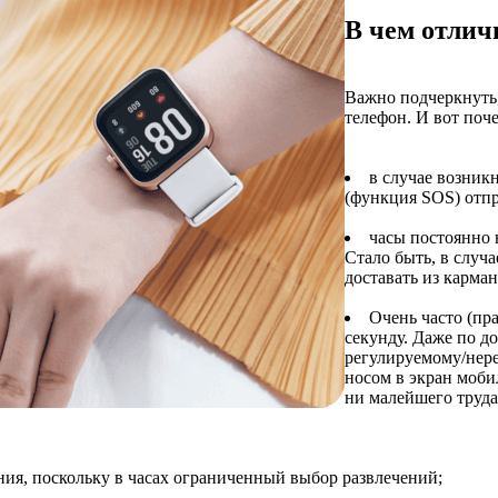
В чем отлич
Важно подчеркнуть,
телефон. И вот поч
в случае возник
(функция SOS) отпр
часы постоянно 
Стало быть, в случ
доставать из карман
Очень часто (пр
секунду. Даже по д
регулируемому/нере
носом в экран моби
ни малейшего труда
ения, поскольку в часах ограниченный выбор развлечений;