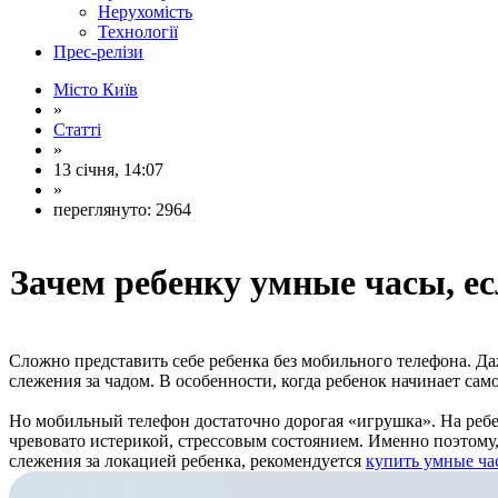
Нерухомість
Технології
Прес-релізи
Місто Київ
»
Статті
»
13 січня, 14:07
»
переглянуто: 2964
Зачем ребенку умные часы, е
Сложно представить себе ребенка без мобильного телефона. Даж
слежения за чадом. В особенности, когда ребенок начинает само
Но мобильный телефон достаточно дорогая «игрушка». На ребен
чревовато истерикой, стрессовым состоянием. Именно поэтому,
слежения за локацией ребенка, рекомендуется
купить умные ча