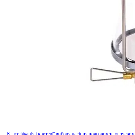
Класифікація і критерії вибору насіння польових та овочевих