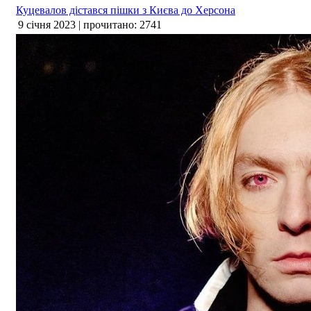
Куцевалов дістався пішки з Києва до Херсона
9 січня 2023 | прочитано: 2741