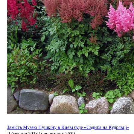
Замість Музею Пушкіну в Києві буде «Садиба на Кудрявці»
2 березня 2023 | прочитано: 2639