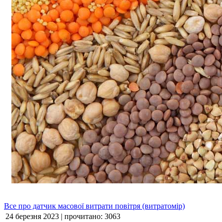
Все про датчик масової витрати повітря (витратомір)
24 березня 2023 | прочитано: 3063