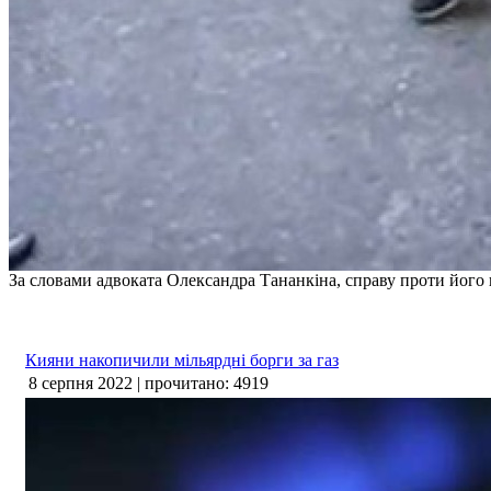
За словами адвоката Олександра Тананкіна, справу проти його 
Кияни накопичили мільярдні борги за газ
8 серпня 2022 | прочитано: 4919