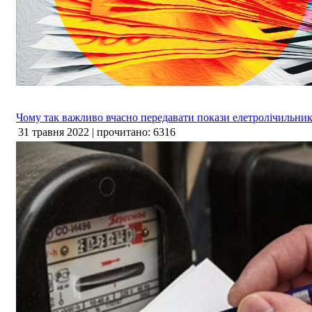
Чому так важливо вчасно передавати покази елетролічильник
31 травня 2022 | прочитано: 6316