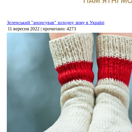
Зеленський "анонсував" холодну зиму в Україні
11 вересня 2022 | прочитано: 4273