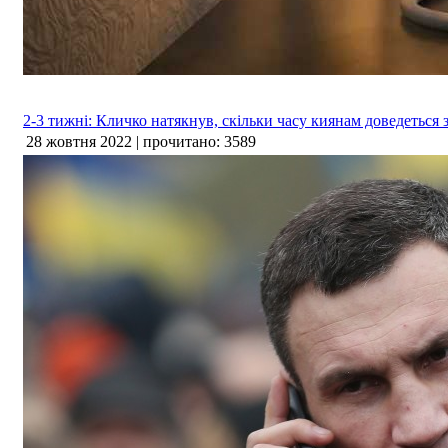
2-3 тижні: Кличко натякнув, скільки часу киянам доведеться
28 жовтня 2022 | прочитано: 3589