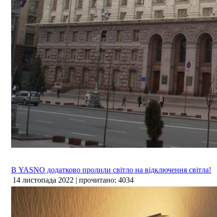
В YASNO додатково пролили світло на відключення світла!
14 листопада 2022 | прочитано: 4034