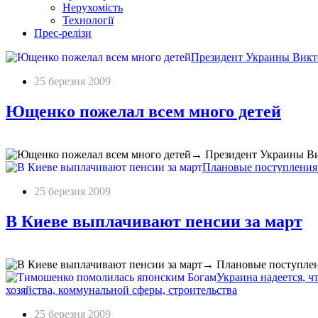
Нерухомість
Технології
Прес-релізи
Президент Украины Викто
25 березня 2009
Ющенко пожелал всем много детей
→
Президент Украины Ви
Плановые поступления 
25 березня 2009
В Киеве выплачивают пенсии за март
→
Плановые поступлен
Украина надеется, ч
хозяйства, коммунальной сферы, строительства
25 березня 2009