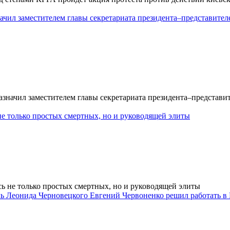
чил заместителем главы секретариата президента–представител
значил заместителем главы секретариата президента–представит
не только простых смертных, но и руководящей элиты
сь не только простых смертных, но и руководящей элиты
ь Леонида Черновецкого Евгений Червоненко решил работать в К