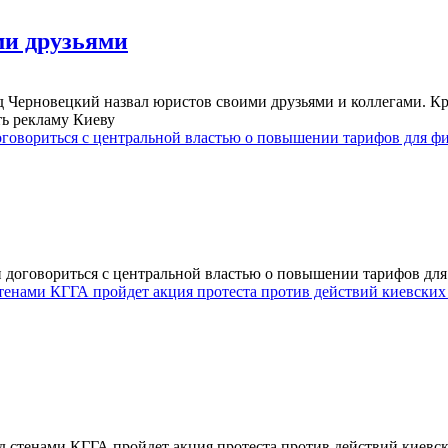
ми друзьями
 Черновецкий назвал юристов своими друзьями и коллегами. Кро
ть рекламу Киеву
оговориться с центральной властью о повышении тарифов для ф
 договориться с центральной властью о повышении тарифов для
д стенами КГГА пройдет акция протеста против действий киевски
под стенами КГГА пройдет акция протеста против действий киев