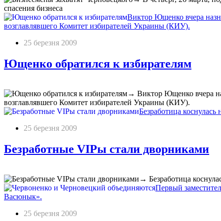
спасения бизнеса
Виктор Ющенко вчера назна
возглавлявшего Комитет избирателей Украины (КИУ).
25 березня 2009
Ющенко обратился к избирателям
→
Виктор Ющенко вчера на
возглавлявшего Комитет избирателей Украины (КИУ).
Безработица коснулась 
25 березня 2009
Безработные VIPы стали дворниками
→
Безработица коснула
Первый заместител
Васюнык».
25 березня 2009