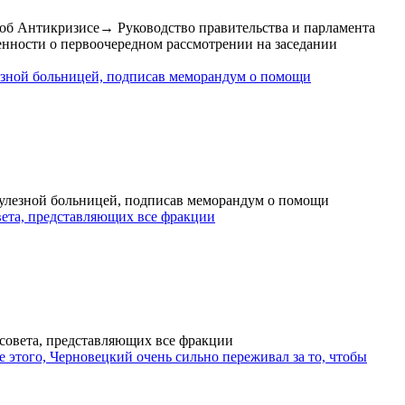
→
Руководство правительства и парламента
енности о первоочередном рассмотрении на заседании
лезной больницей, подписав меморандум о помощи
кулезной больницей, подписав меморандум о помощи
вета, представляющих все фракции
совета, представляющих все фракции
 этого, Черновецкий очень сильно переживал за то, чтобы