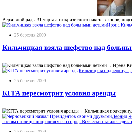
Верховной рады 31 марта антикризисного пакета законов, по
Ирэна Кильч
25 березня 2009
Кильчицкая взяла шефство над больны
→
Ирэна Ки
Кильчицкая подчеркнула,
25 березня 2009
КГГА пересмотрит условия аренды
→
Кильчицкая подчеркнул
Леонид Че
гостям столицы понравился его город. Всячески пытался сдела
25 березня 2009