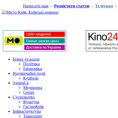
Написати нам
-
Розмістити статтю
-
Телеграм
Бізнес та влада
Політика
Економіка
Надзвичайні події
Курйози
Здоров`я
Медицина
Спорт
Суспільство
Культура
ГастроКиїв
Інфраструктура
Транспорт