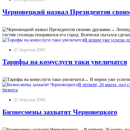
Черновецкий назвал Президентов свои
→
Леонид
гостям столицы понравился его город. Всячески пытался сдела
В мэрии уже успели д
25 березня 2009
Тарифы на комуслуги таки увеличатся
→
В мэрии уже успели
В четверг, 26 марта, по
бизнеса
25 березня 2009
Бизнесмены захватят Черновецкого
→
В четверг, 26 марта, 