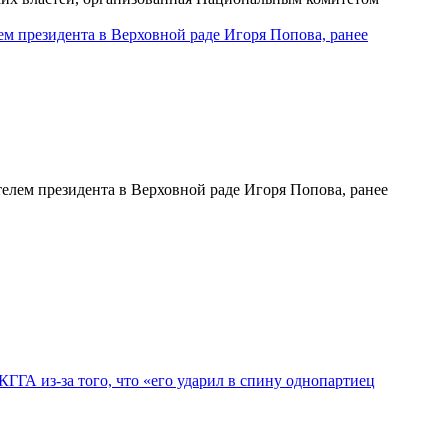
ем президента в Верховной раде Игоря Попова, ранее
елем президента в Верховной раде Игоря Попова, ранее
ГГА из-за того, что «его ударил в спину однопартиец