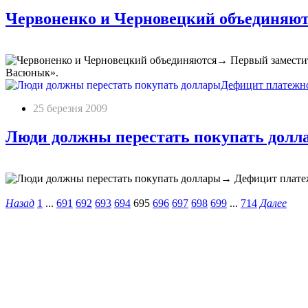
Червоненко и Черновецкий объединяю
→
Первый заместит
Васюнык».
Дефицит платежног
25 березня 2009
Люди должны перестать покупать долл
→
Дефицит платеж
Назад
1
...
691
692
693
694
695
696
697
698
699
...
714
Далее