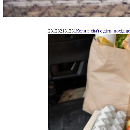
231232131231
Коли в сім'ї є діти, похі