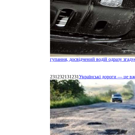
гупання, досвідчений водій одразу згаду
231232131231
Українські дороги — це в