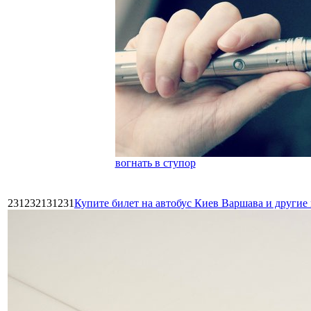
вогнать в ступор
231232131231
Купите билет на автобус Киев Варшава и други