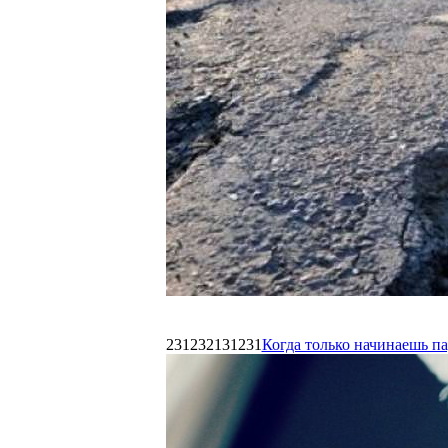
231232131231
Когда только начинаешь п