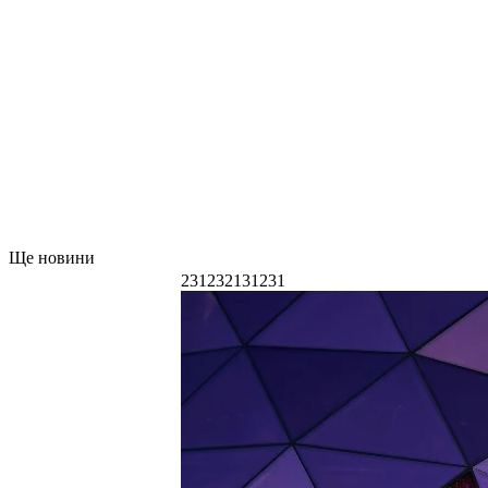
Ще новини
231232131231