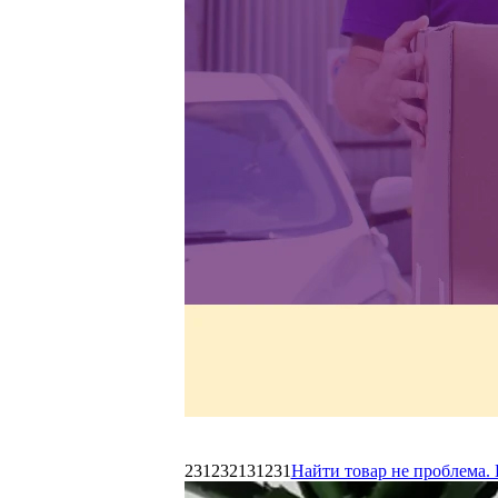
231232131231
Найти товар не проблема. 