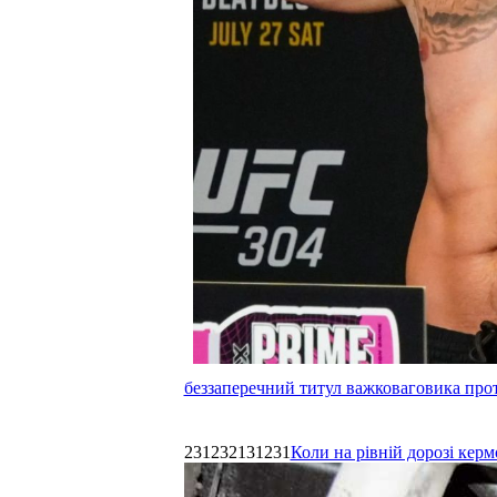
беззаперечний титул важковаговика прот
231232131231
Коли на рівній дорозі керм