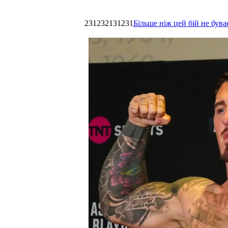
231232131231
Більше ніж цей бій не був