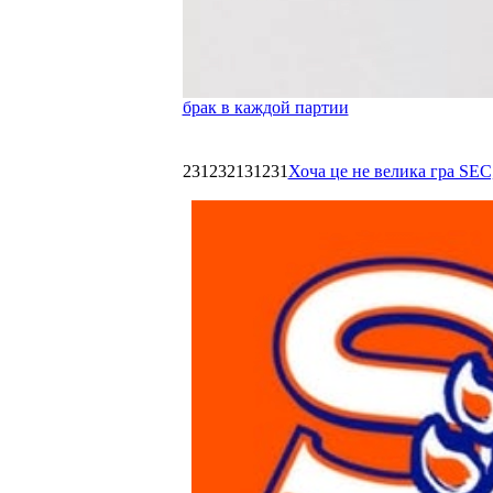
брак в каждой партии
231232131231
Хоча це не велика гра SEC,