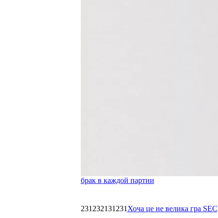
брак в каждой партии
231232131231
Хоча це не велика гра SEC,