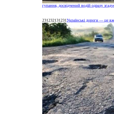
гупання, досвідчений водій одразу згаду
231232131231
Українські дороги — це в