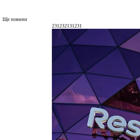
Ще новини
231232131231