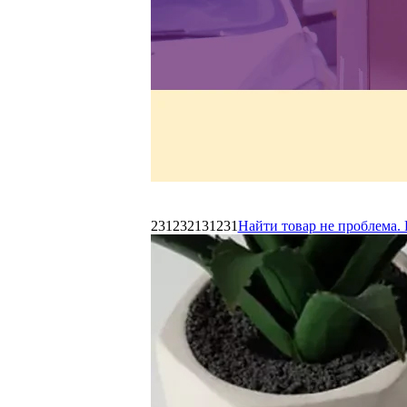
231232131231
Найти товар не проблема. 