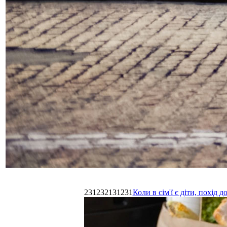
231232131231
Коли в сім'ї є діти, похі