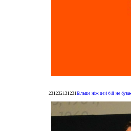
231232131231
Більше ніж цей бій не був