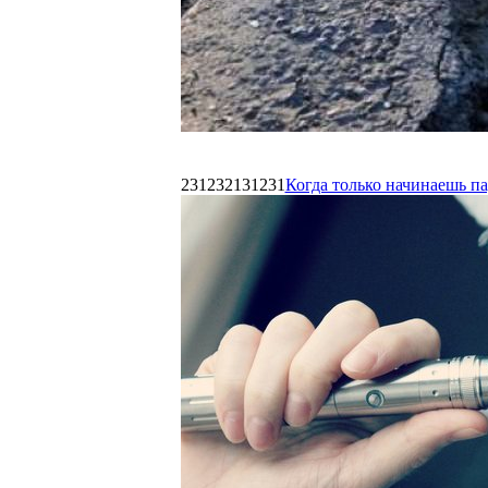
231232131231
Когда только начинаешь п