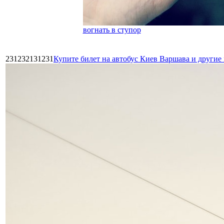
вогнать в ступор
231232131231
Купите билет на автобус Киев Варшава и други