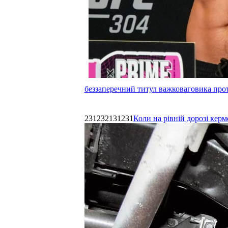
беззаперечний титул важковаговика прот
231232131231
Коли на рівній дорозі керм