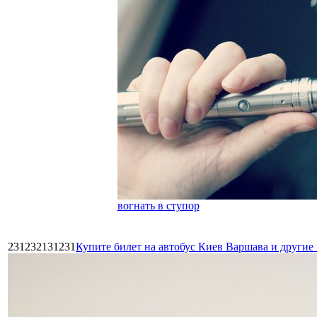
вогнать в ступор
231232131231
Купите билет на автобус Киев Варшава и други