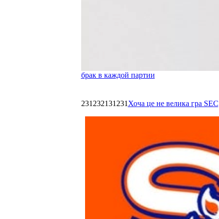
брак в каждой партии
231232131231
Хоча це не велика гра SEC,