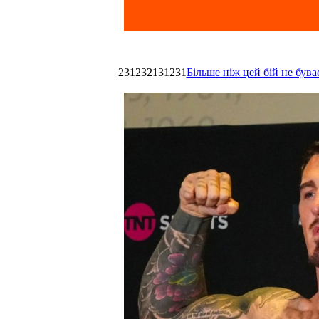
231232131231
Більше ніж цей бій не був