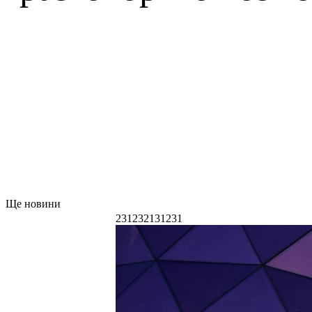
Ще новини
231232131231