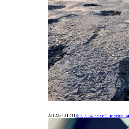
231232131231
Когда только начинаешь п