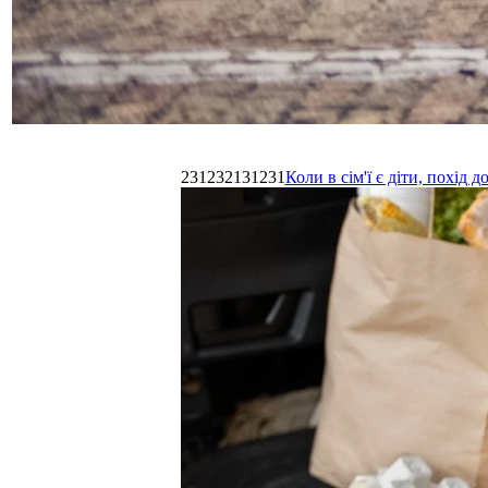
231232131231
Коли в сім'ї є діти, похі