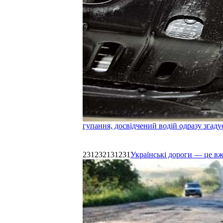
гупання, досвідчений водій одразу згаду
231232131231
Українські дороги — це в