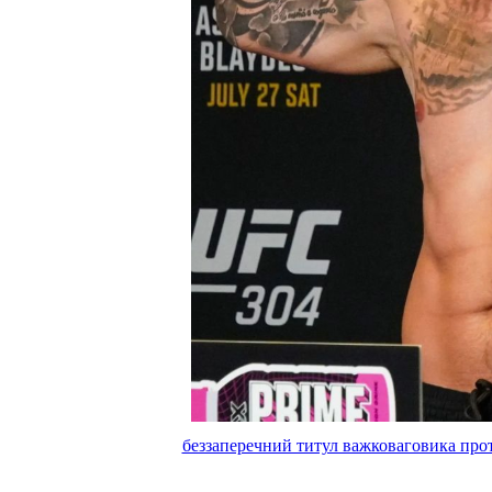
беззаперечний титул важковаговика прот