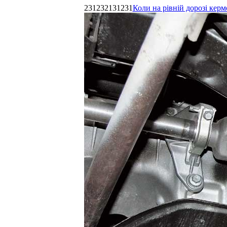
231232131231
Коли на рівній дорозі керм