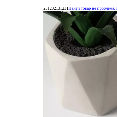
231232131231
Найти товар не проблема. 