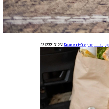
231232131231
Коли в сім'ї є діти, похі