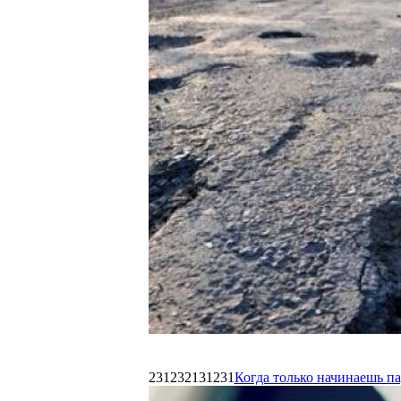
231232131231
Когда только начинаешь п