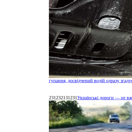
гупання, досвідчений водій одразу згаду
231232131231
Українські дороги — це в