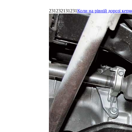
231232131231
Коли на рівній дорозі керм