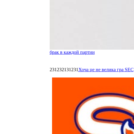
брак в каждой партии
231232131231
Хоча це не велика гра SEC,