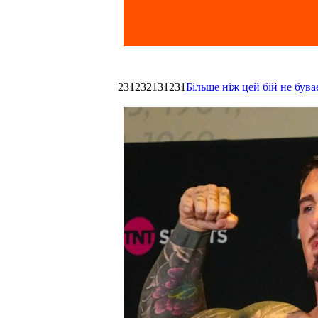
231232131231
Більше ніж цей бій не був