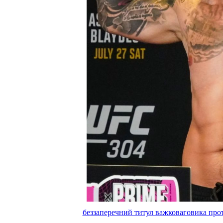
беззаперечний титул важковаговика прот