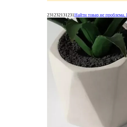
231232131231
Найти товар не проблема. 