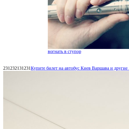
вогнать в ступор
231232131231
Купите билет на автобус Киев Варшава и други