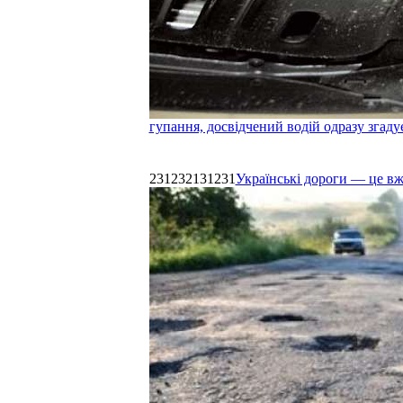
гупання, досвідчений водій одразу згаду
231232131231
Українські дороги — це в