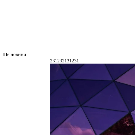
Ще новини
231232131231