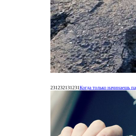
231232131231
Когда только начинаешь п