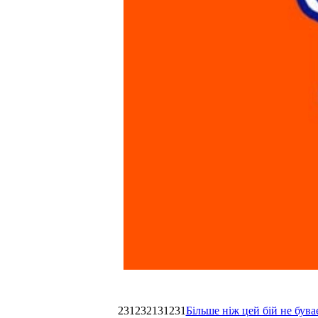
231232131231
Більше ніж цей бій не був