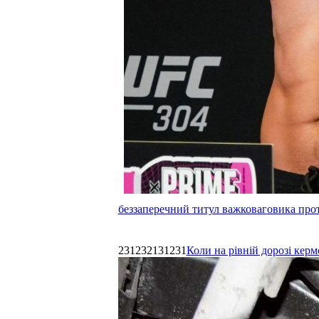
беззаперечний титул важковаговика прот
231232131231
Коли на рівній дорозі керм