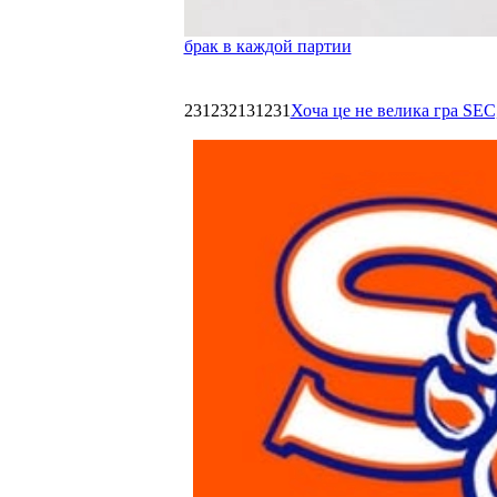
брак в каждой партии
231232131231
Хоча це не велика гра SEC,