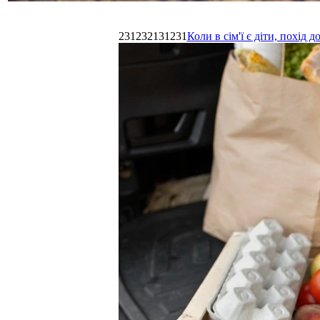
231232131231
Коли в сім'ї є діти, похі