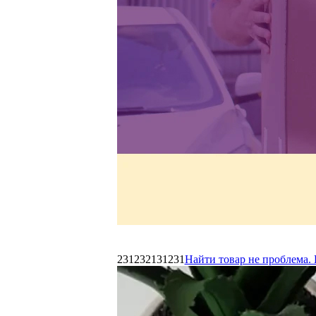
231232131231
Найти товар не проблема. 