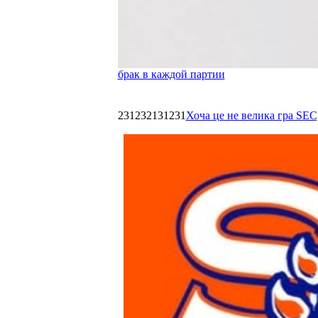
брак в каждой партии
231232131231
Хоча це не велика гра SEC,