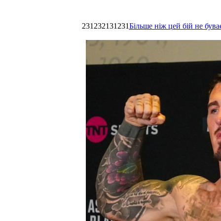
231232131231
Більше ніж цей бій не був