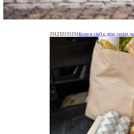
231232131231
Коли в сім'ї є діти, похі