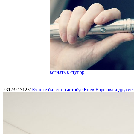
вогнать в ступор
231232131231
Купите билет на автобус Киев Варшава и други