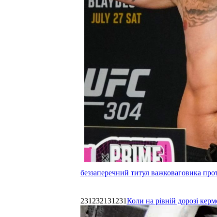
беззаперечний титул важковаговика прот
231232131231
Коли на рівній дорозі керм