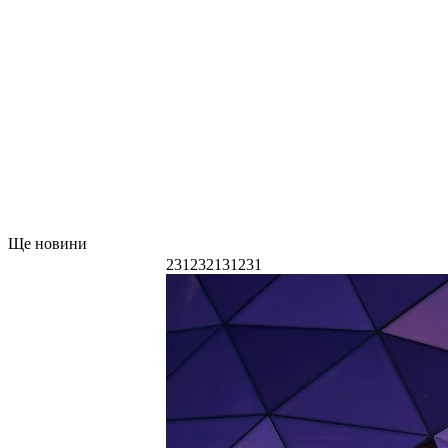
Ще новини
231232131231