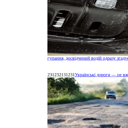
гупання, досвідчений водій одразу згаду
231232131231
Українські дороги — це в