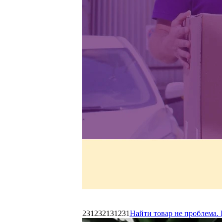
231232131231
Найти товар не проблема. 