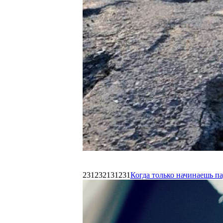
231232131231
Когда только начинаешь п