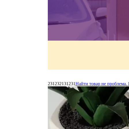
231232131231
Найти товар не проблема. 