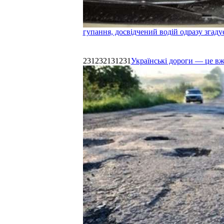
гупання, досвідчений водій одразу згаду
231232131231
Українські дороги — це в