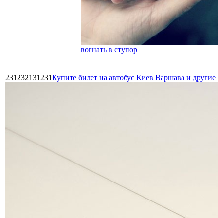
вогнать в ступор
231232131231
Купите билет на автобус Киев Варшава и други