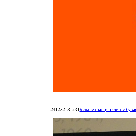
231232131231
Більше ніж цей бій не був