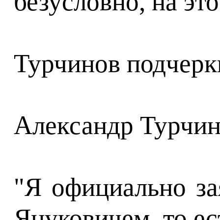
безусловно, на эт
Турчинов подчеркн
Александр Турчин
"Я официально за
Януковичем, то ест