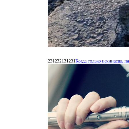
231232131231
Когда только начинаешь п