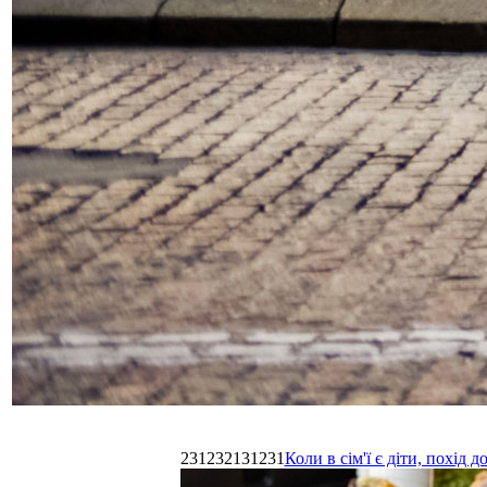
231232131231
Коли в сім'ї є діти, похі