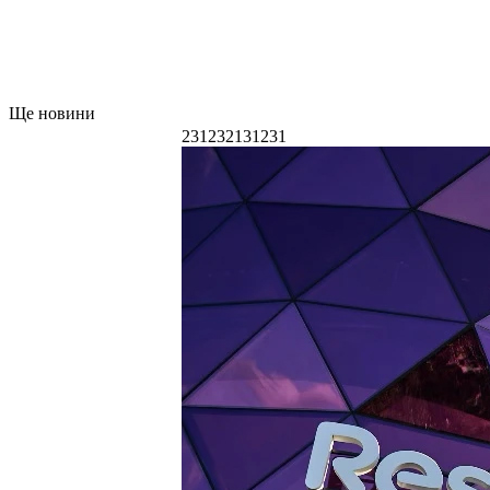
Ще новини
231232131231