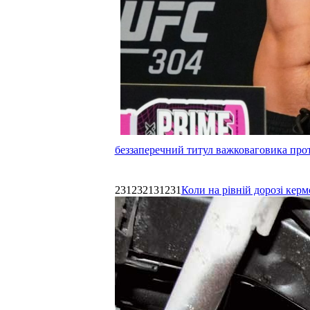
беззаперечний титул важковаговика прот
231232131231
Коли на рівній дорозі керм