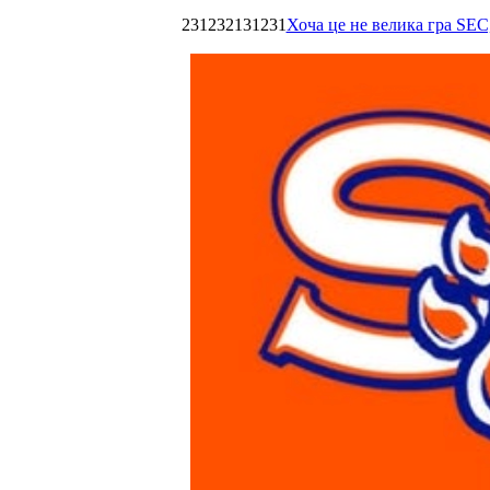
231232131231
Хоча це не велика гра SEC,