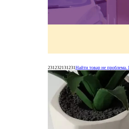
231232131231
Найти товар не проблема. 