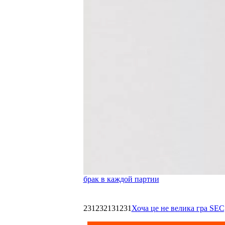
брак в каждой партии
231232131231
Хоча це не велика гра SEC,