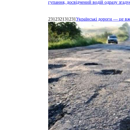
гупання, досвідчений водій одразу згаду
231232131231
Українські дороги — це в