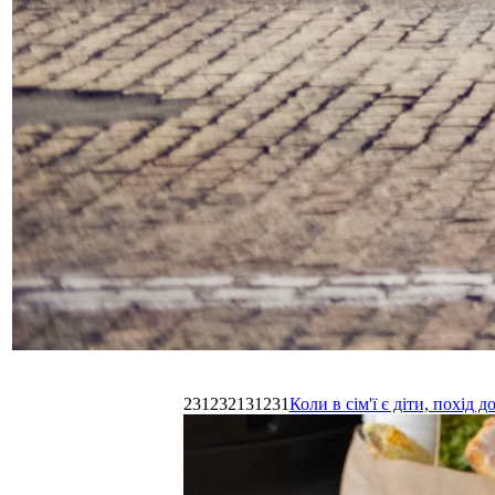
231232131231
Коли в сім'ї є діти, похі