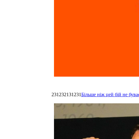
231232131231
Більше ніж цей бій не був