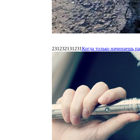
231232131231
Когда только начинаешь п