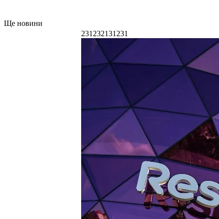
Ще новини
231232131231