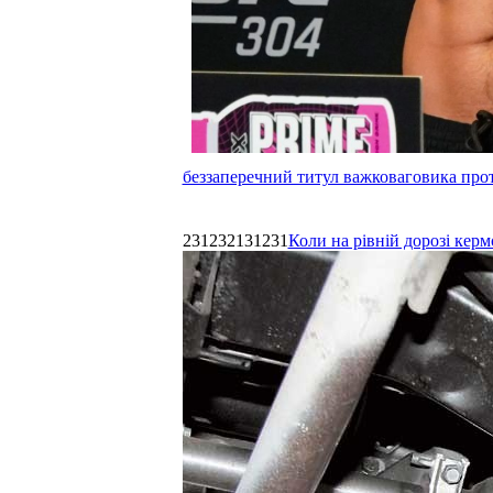
беззаперечний титул важковаговика прот
231232131231
Коли на рівній дорозі керм