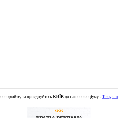
бговорюйте, та приєднуйтесь
КИЇВ
до нашого соціуму -
Telegram