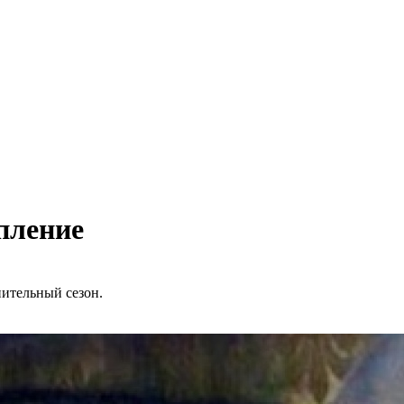
пление
пительный сезон.