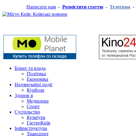
Написати нам
-
Розмістити статтю
-
Телеграм
Бізнес та влада
Політика
Економіка
Надзвичайні події
Курйози
Здоров`я
Медицина
Спорт
Суспільство
Культура
ГастроКиїв
Інфраструктура
Транспорт