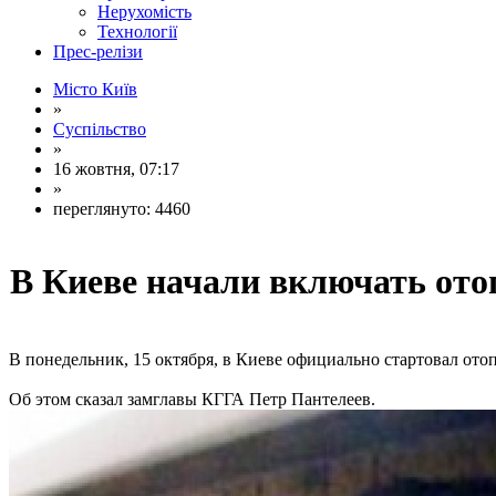
Нерухомість
Технології
Прес-релізи
Місто Київ
»
Суспільство
»
16 жовтня, 07:17
»
переглянуто: 4460
В Киеве начали включать ото
В понедельник, 15 октября, в Киеве официально стартовал ото
Об этом сказал замглавы КГГА Петр Пантелеев.