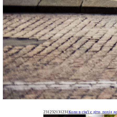
231232131231
Коли в сім'ї є діти, похі