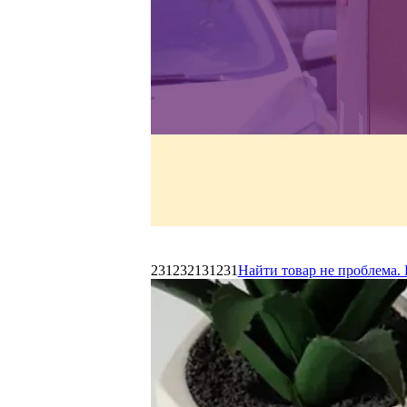
231232131231
Найти товар не проблема. 