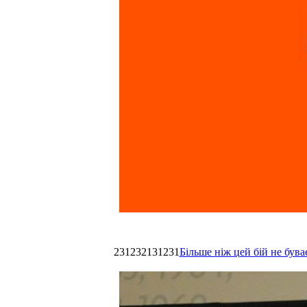
231232131231
Більше ніж цей бій не був