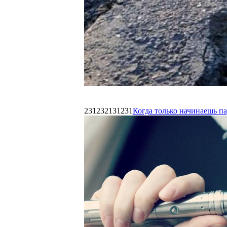
231232131231
Когда только начинаешь п