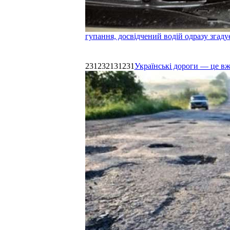
гупання, досвідчений водій одразу згаду
231232131231
Українські дороги — це в