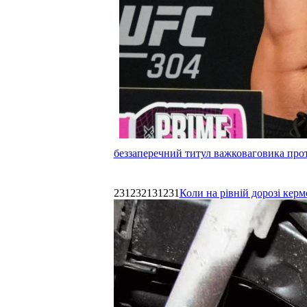
беззаперечний титул важковаговика прот
231232131231
Коли на рівній дорозі керм