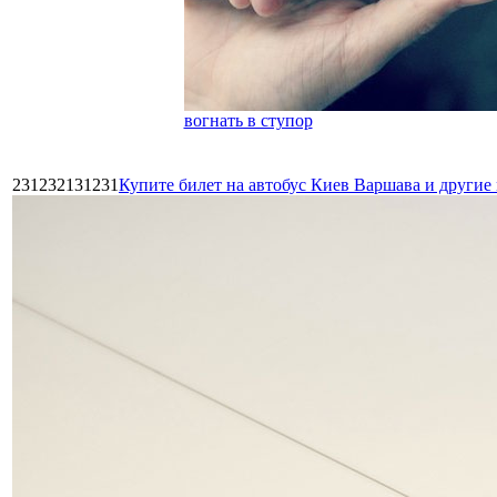
вогнать в ступор
231232131231
Купите билет на автобус Киев Варшава и други