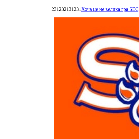
231232131231
Хоча це не велика гра SEC,