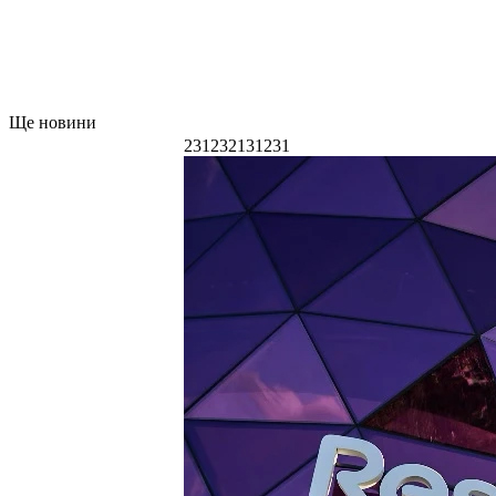
Ще новини
231232131231