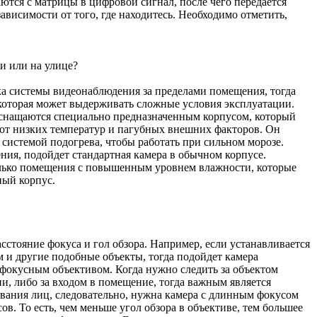
ются с матрицы в цифровой сигнал, после чего передается
ависимости от того, где находитесь. Необходимо отметить,
и или на улице?
ка системы видеонаблюдения за пределами помещения, тогда
 которая может выдерживать сложные условия эксплуатации.
снащаются специально предназначенным корпусом, который
 от низких температур и пагубных внешних факторов. Он
системой подогрева, чтобы работать при сильном морозе.
ия, подойдет стандартная камера в обычном корпусе.
лько помещения с повышенным уровнем влажности, которые
ый корпус.
сстояние фокуса и гол обзора. Например, если устанавливается
м и другие подобные объекты, тогда подойдет камера
фокусным объективом. Когда нужно следить за объектом
и, либо за входом в помещение, тогда важным является
вания лиц, следовательно, нужна камера с длинным фокусом
сов. То есть, чем меньше угол обзора в объективе, тем большее