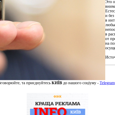
Это о
внима
Естес
и без
в инт
любы
непос
в ра
от пр
на по
осущ
Исто
бговорюйте, та приєднуйтесь
КИЇВ
до нашого соціуму -
Telegram