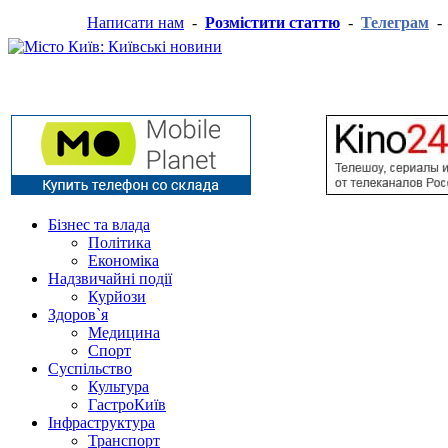
Написати нам
-
Розмістити статтю
-
Телеграм
Бізнес та влада
Політика
Економіка
Надзвичайні події
Курйози
Здоров`я
Медицина
Спорт
Суспільство
Культура
ГастроКиїв
Інфраструктура
Транспорт