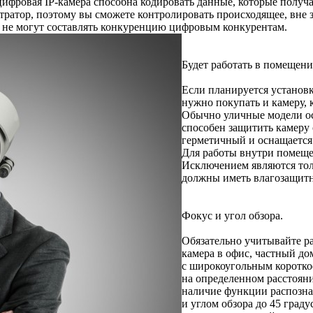
ифровая IP-камера способна кодировать данные, которые получа
тратор, поэтому вы сможете контролировать происходящее, вне з
к. не могут составлять конкуренцию цифровым конкурентам.
Будет работать в помещени
Если планируется установ
нужно покупать и камеру,
Обычно уличные модели о
способен защитить камеру
герметичный и оснащается 
Для работы внутри помещен
Исключением являются то
должны иметь влагозащитн
Фокус и угол обзора.
Обязательно учитывайте ра
камера в офис, частный до
с широкоугольным коротко
на определенном расстояни
наличие функции распозна
и углом обзора до 45 граду