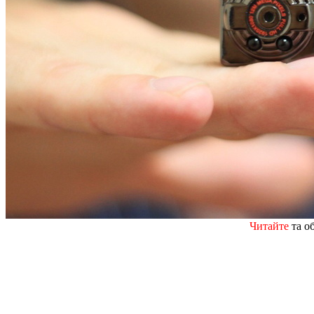
Читайте
та о