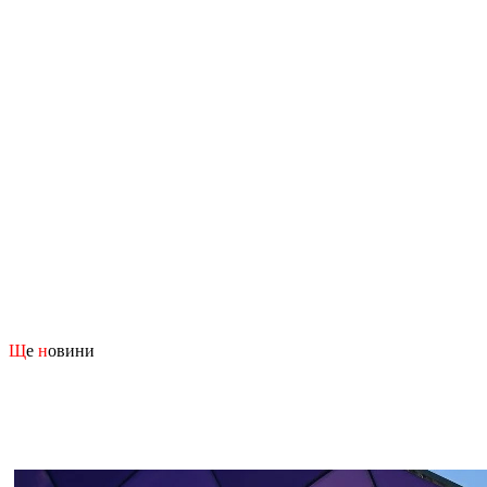
Щ
е
н
овини