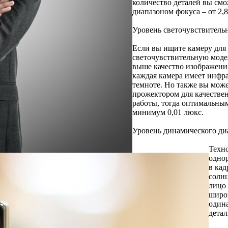
количество деталей вы см
диапазоном фокуса – от 2,
Уровень светочувствитель
Если вы ищите камеру для 
светочувствительную модел
выше качество изображения
каждая камера имеет инфра
темноте. Но также вы мож
прожектором для качествен
работы, тогда оптимальны
минимум 0,01 люкс.
Уровень динамического ди
Техно
одно
в кад
солнц
лицо 
широ
одина
детал