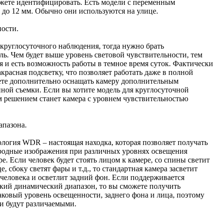
ожете идентифицировать. Есть модели с переменным
8 до 12 мм. Обычно они используются на улице.
ности.
круглосуточного наблюдения, тогда нужно брать
ь. Чем будет выше уровень световой чувствительности, тем
 и есть возможность работы в темное время суток. Фактически
красная подсветку, что позволяет работать даже в полной
ете дополнительно оснащать камеру дополнительным
ной съемки. Если вы хотите модель для круглосуточной
м решением станет камера с уровнем чувствительностью
апазона.
логия WDR – настоящая находка, которая позволяет получать
родные изображения при различных уровнях освещения
ре. Если человек будет стоять лицом к камере, со спины светит
е, сбоку светят фары и т.д., то стандартная камера засветит
человека и осветлит задний фон. Если поддерживается
кий динамический диапазон, то вы сможете получить
ковый уровень освещенности, заднего фона и лица, поэтому
и будут различаемыми.