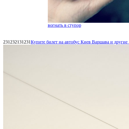
вогнать в ступор
231232131231
Купите билет на автобус Киев Варшава и други