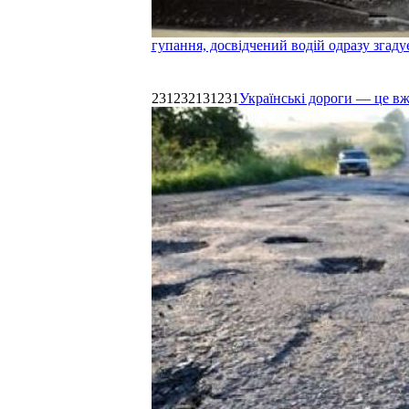
гупання, досвідчений водій одразу згаду
231232131231
Українські дороги — це в