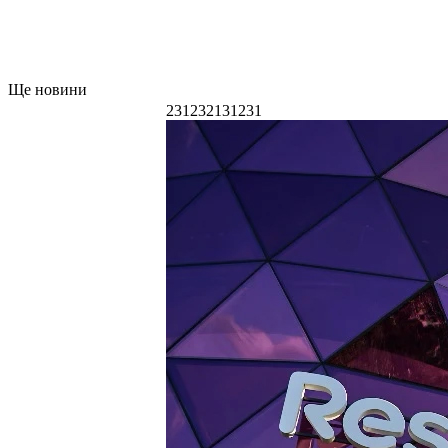
Ще новини
231232131231