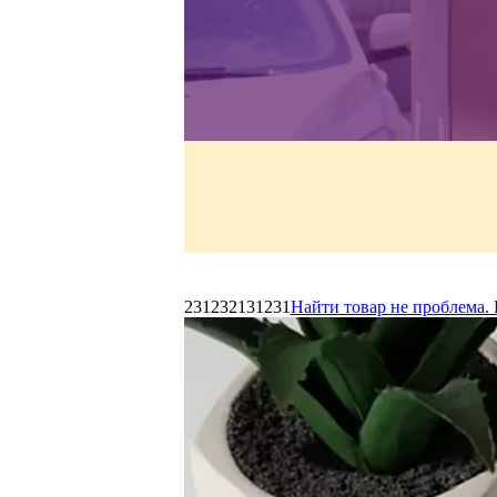
231232131231
Найти товар не проблема. 