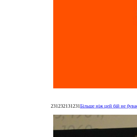
231232131231
Більше ніж цей бій не був