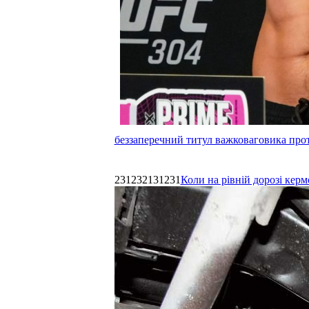
беззаперечний титул важковаговика прот
231232131231
Коли на рівній дорозі керм