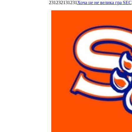
231232131231
Хоча це не велика гра SEC,