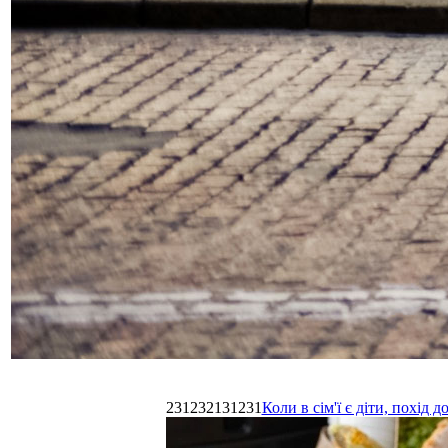
231232131231
Коли в сім'ї є діти, похі