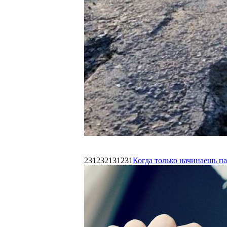
231232131231
Когда только начинаешь п