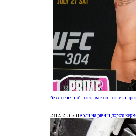
беззаперечний титул важковаговика прот
231232131231
Коли на рівній дорозі керм