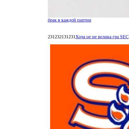
брак в каждой партии
231232131231
Хоча це не велика гра SEC,