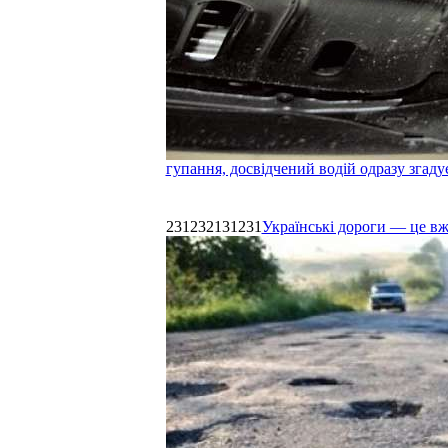
гупання, досвідчений водій одразу згаду
231232131231
Українські дороги — це в