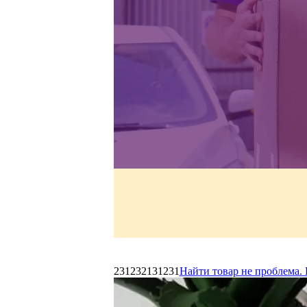
231232131231
Найти товар не проблема. 