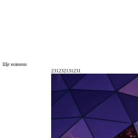
Ще новини
231232131231