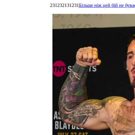
231232131231
Більше ніж цей бій не був