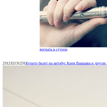
вогнать в ступор
231232131231
Купите билет на автобус Киев Варшава и други