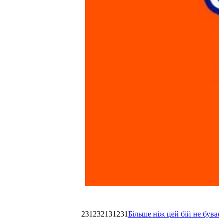
231232131231
Більше ніж цей бій не був