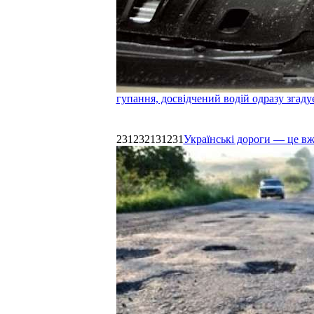
гупання, досвідчений водій одразу згаду
231232131231
Українські дороги — це в