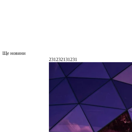
Ще новини
231232131231