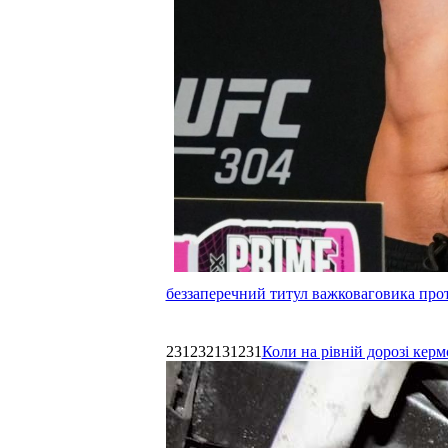
беззаперечний титул важковаговика прот
231232131231
Коли на рівній дорозі керм