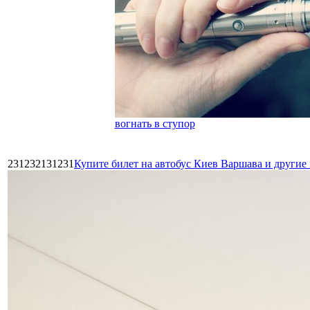
вогнать в ступор
231232131231
Купите билет на автобус Киев Варшава и други