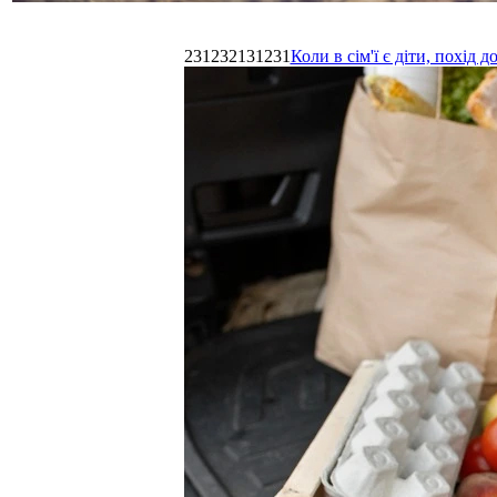
231232131231
Коли в сім'ї є діти, похі