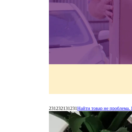
231232131231
Найти товар не проблема. 