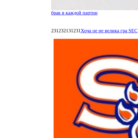
брак в каждой партии
231232131231
Хоча це не велика гра SEC,