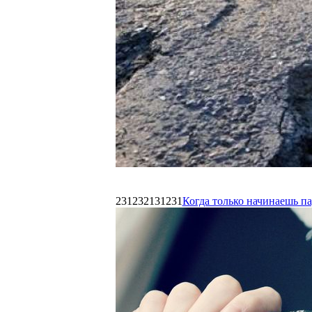
231232131231
Когда только начинаешь п