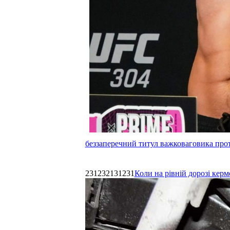
беззаперечний титул важковаговика прот
231232131231
Коли на рівній дорозі керм