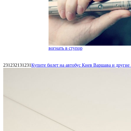
вогнать в ступор
231232131231
Купите билет на автобус Киев Варшава и други