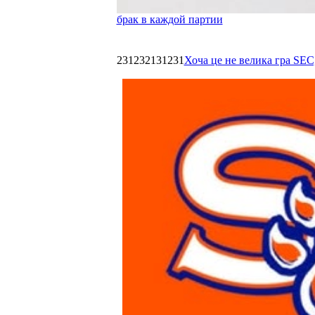
брак в каждой партии
231232131231
Хоча це не велика гра SEC,