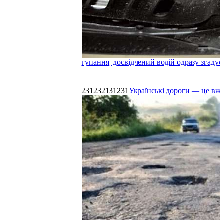
гупання, досвідчений водій одразу згаду
231232131231
Українські дороги — це в