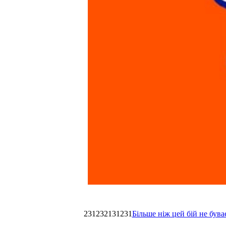
231232131231
Більше ніж цей бій не був