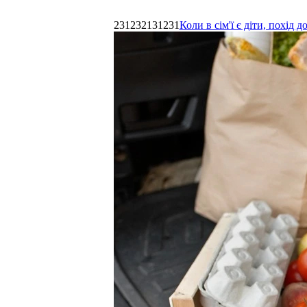
231232131231
Коли в сім'ї є діти, похі