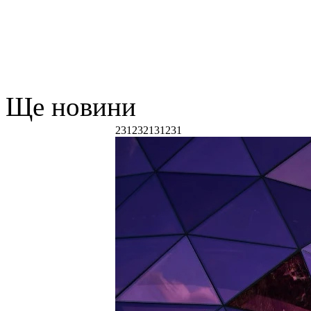
Ще новини
231232131231