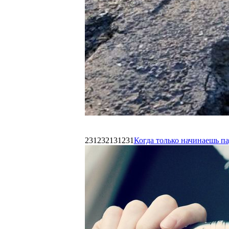
231232131231
Когда только начинаешь п