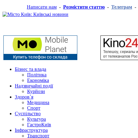
Написати нам
-
Розмістити статтю
-
Телеграм
Бізнес та влада
Політика
Економіка
Надзвичайні події
Курйози
Здоров`я
Медицина
Спорт
Суспільство
Культура
ГастроКиїв
Інфраструктура
Транспорт