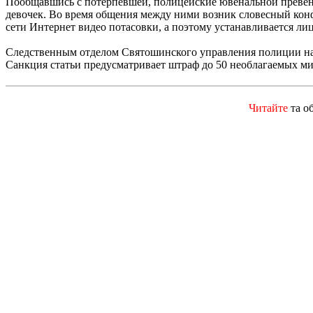
Пообщавшись с потерпевшей, полицейские ювенальной превенци
девочек. Во время общения между ними возник словесный конф
сети Интернет видео потасовки, а поэтому устанавливается ли
Следственным отделом Святошинского управления полиции нача
Санкция статьи предусматривает штраф до 50 необлагаемых ми
Читайте
та о