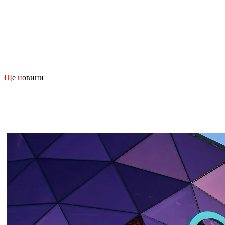
Щ
е
н
овини