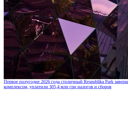
Первое полугодие 2026 года столичный Respublika Park завер
комплексом, уплатили 305,4 млн грн налогов и сборов