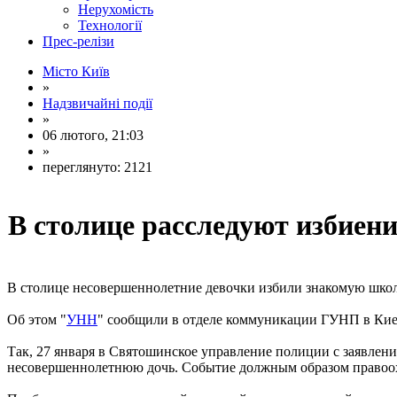
Нерухомість
Технології
Прес-релізи
Місто Київ
»
Надзвичайні події
»
06 лютого, 21:03
»
переглянуто: 2121
В столице расследуют избие
В столице несовершеннолетние девочки избили знакомую школь
Об этом "
УНН
" сообщили в отделе коммуникации ГУНП в Кие
Так, 27 января в Святошинское управление полиции с заявлени
несовершеннолетнюю дочь. Событие должным образом правоохр