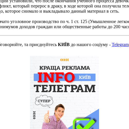
и установили, что после окончания учебного процесса девочка
ликт, который перерос в драку, в ходе которой она получила т
цо, которое снимало и выкладывало данный материал в сеть.
то уголовное производство по ч. 1 ст. 125 (Умышленное легко
нимумов доходов граждан или общественные работы до 200 часо
бговорюйте, та приєднуйтесь
КИЇВ
до нашого соціуму -
Telegram