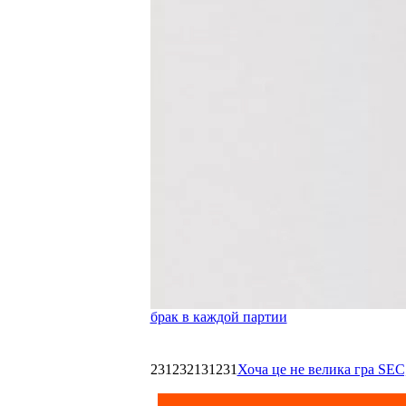
брак в каждой партии
231232131231
Хоча це не велика гра SEC,