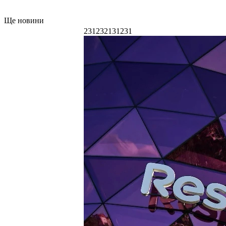
Ще новини
231232131231