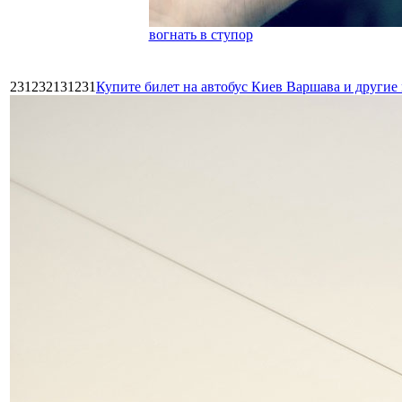
вогнать в ступор
231232131231
Купите билет на автобус Киев Варшава и други