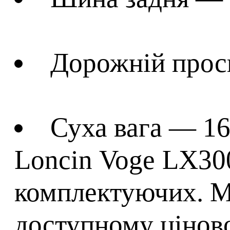
Дорожній прос
Суха вага — 16
Loncin Voge LX300
комплектуючих. М
доступному ціново