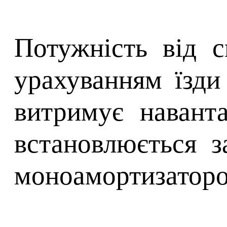
Потужність від с
урахуванням їзди 
витримує наванта
встановлюється з
моноамортизаторо