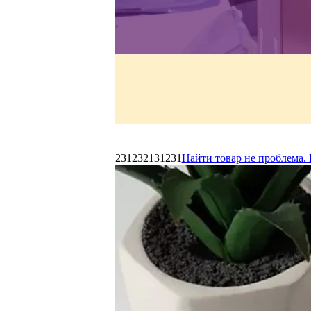
231232131231
Найти товар не проблема. 