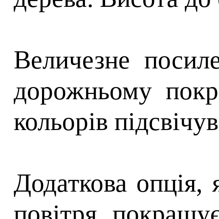
Величезне посил
дорожньому покри
кольорів підсвічу
Додаткова опція, 
повітря, покращує