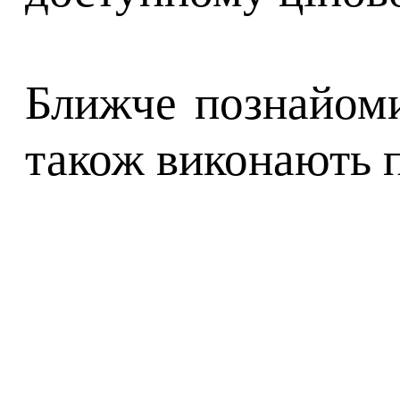
Ближче познайом
також виконають 