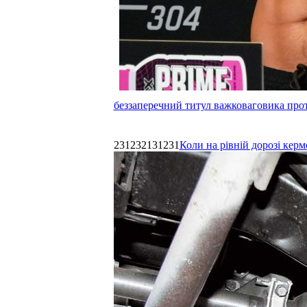
беззаперечний титул важковаговика прот
231232131231
Коли на рівній дорозі керм