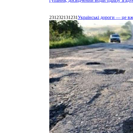
гупання, досвідчений водій одразу згаду
231232131231
Українські дороги — це в