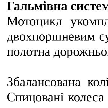
Гальмівна систем
Мотоцикл укомпл
двохпоршневим суп
полотна дорожньог
Збалансована ко
Спицовані колеса