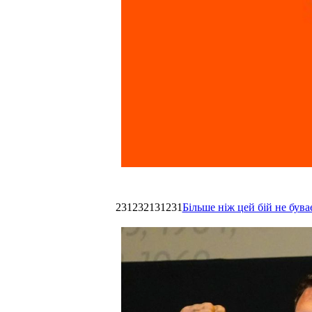
231232131231
Більше ніж цей бій не був