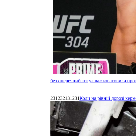
беззаперечний титул важковаговика прот
231232131231
Коли на рівній дорозі керм