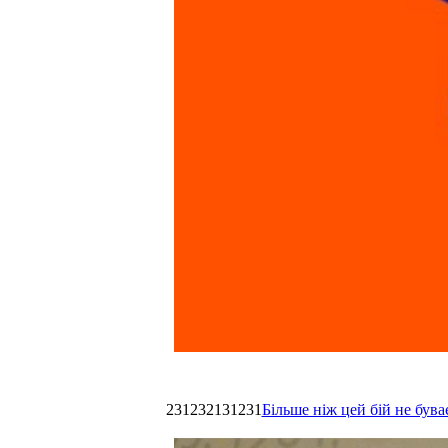
231232131231
Більше ніж цей бій не був