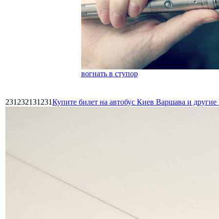
вогнать в ступор
231232131231
Купите билет на автобус Киев Варшава и други