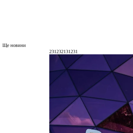
Ще новини
231232131231