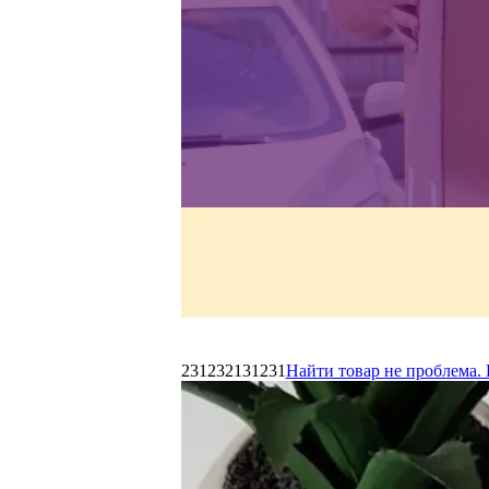
231232131231
Найти товар не проблема. 