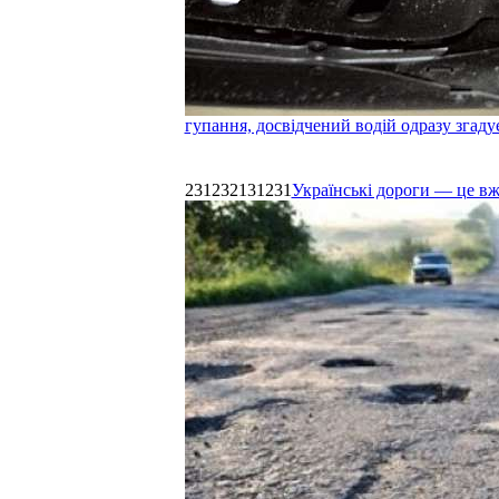
гупання, досвідчений водій одразу згаду
231232131231
Українські дороги — це в