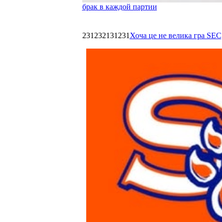
брак в каждой партии
231232131231
Хоча це не велика гра SEC,