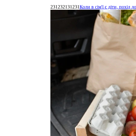
231232131231
Коли в сім'ї є діти, похі