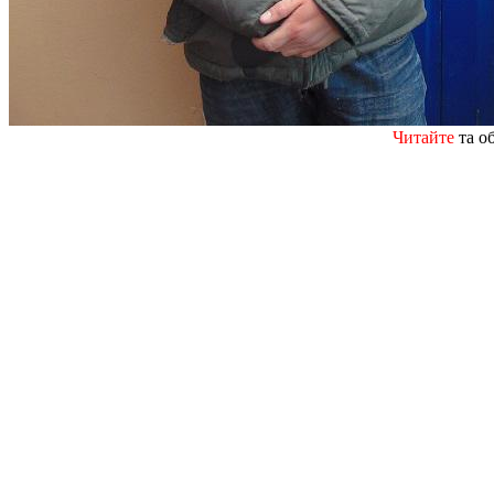
Читайте
та о