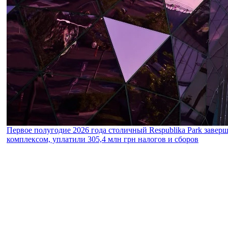
Первое полугодие 2026 года столичный Respublika Park завер
комплексом, уплатили 305,4 млн грн налогов и сборов