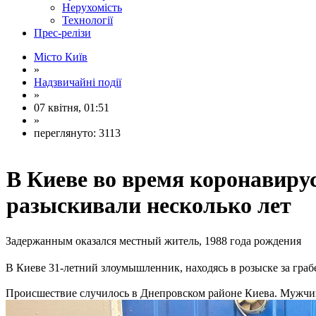
Нерухомість
Технології
Прес-релізи
Місто Київ
»
Надзвичайні події
»
07 квітня, 01:51
»
переглянуто: 3113
В Киеве во время коронавирус
разыскивали несколько лет
Задержанным оказался местный житель, 1988 года рождения
В Киеве 31-летний злоумышленник, находясь в розыске за гра
Происшествие случилось в Днепровском районе Киева. Мужчин