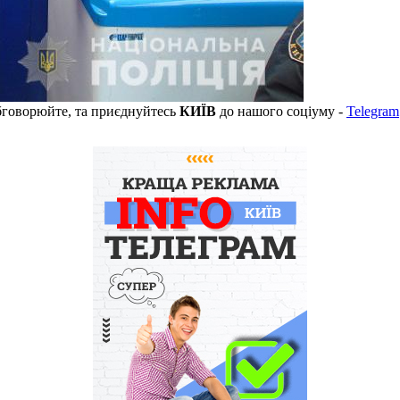
бговорюйте, та приєднуйтесь
КИЇВ
до нашого соціуму -
Telegram