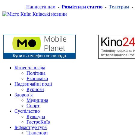
Написати нам
-
Розмістити статтю
-
Телеграм
Бізнес та влада
Політика
Економіка
Надзвичайні події
Курйози
Здоров`я
Медицина
Спорт
Суспільство
Культура
ГастроКиїв
Інфраструктура
Транспорт