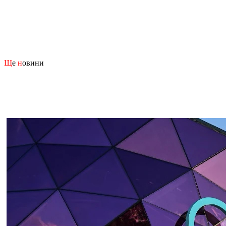
Щ
е
н
овини