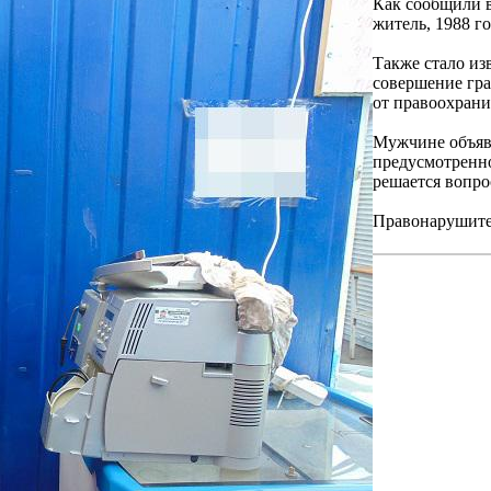
Как сообщили в
житель, 1988 г
Также стало из
совершение гра
от правоохрани
Мужчине объяв
предусмотренно
решается вопро
Правонарушите