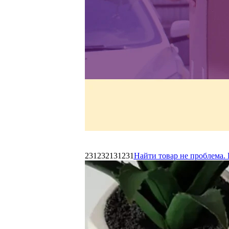
231232131231
Найти товар не проблема. 