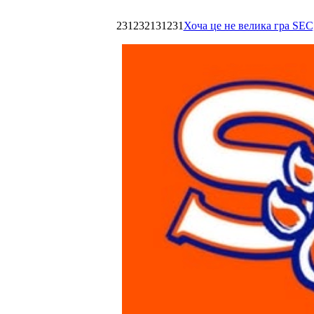
231232131231
Хоча це не велика гра SEC,