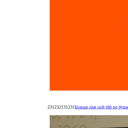
231232131231
Більше ніж цей бій не був