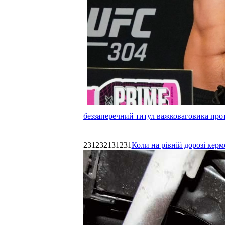
беззаперечний титул важковаговика прот
231232131231
Коли на рівній дорозі керм