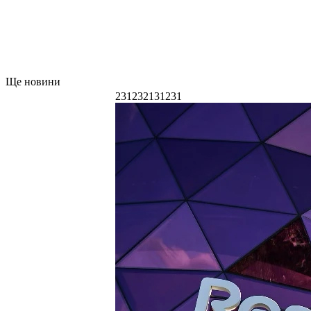
Ще новини
231232131231