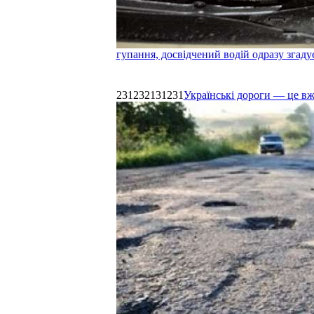
гупання, досвідчений водій одразу згаду
231232131231
Українські дороги — це в