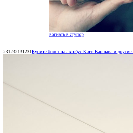
вогнать в ступор
231232131231
Купите билет на автобус Киев Варшава и други