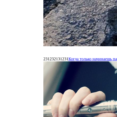
231232131231
Когда только начинаешь п