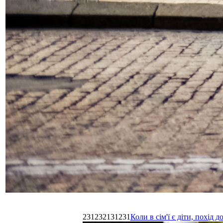
231232131231
Коли в сім'ї є діти, похі