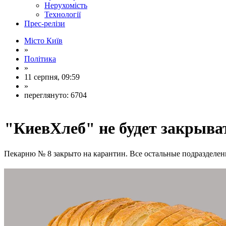
Нерухомість
Технології
Прес-релізи
Місто Київ
»
Політика
»
11 серпня, 09:59
»
переглянуто: 6704
"КиевХлеб" не будет закрыва
Пекарню № 8 закрыто на карантин. Все остальные подразделе