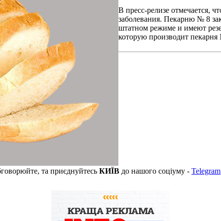
В пресс-релизе отмечается, ч
заболевания. Пекарню № 8 за
штатном режиме и имеют резе
которую производит пекарня 
бговорюйте, та приєднуйтесь
КИЇВ
до нашого соціуму -
Telegram