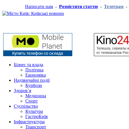
Написати нам
-
Розмістити статтю
-
Телеграм
Бізнес та влада
Політика
Економіка
Надзвичайні події
Курйози
Здоров`я
Медицина
Спорт
Суспільство
Культура
ГастроКиїв
Інфраструктура
Транспорт