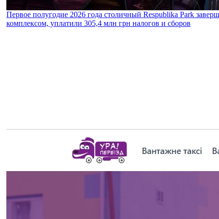
Первое полугодие 2026 года столичный Respublika Park завер
комплексом, уплатили 305,4 млн грн налогов и сборов