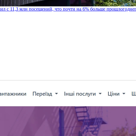
шил с 11,3 млн посещений, что почти на 6% больше прошлогодне