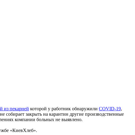
й из пекарней
которой у работник обнаружили
COVID-19
,
 не собирает закрыть на карантин другие производственные
лениях компании больных не выявлено.
ужбе «КиевХлеб».