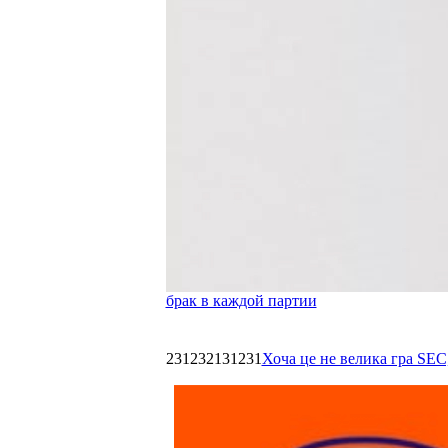
брак в каждой партии
231232131231
Хоча це не велика гра SEC,