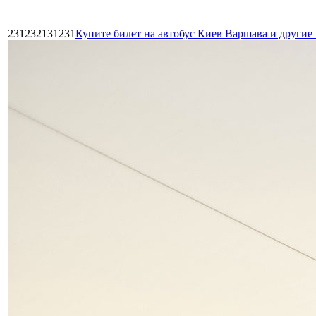
231232131231
Купите билет на автобус Киев Варшава и други