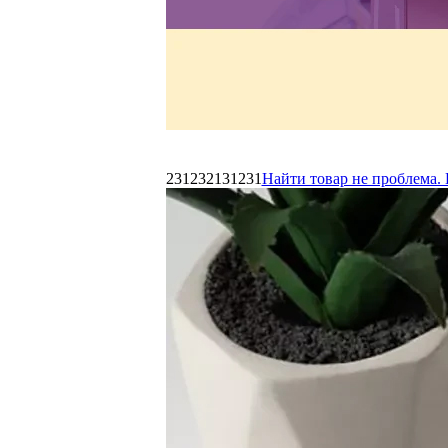
231232131231
Найти товар не проблема. 