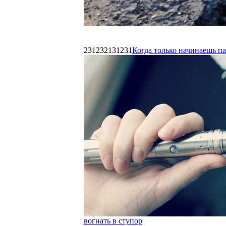
231232131231
Когда только начинаешь п
вогнать в ступор