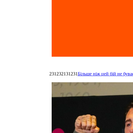
231232131231
Більше ніж цей бій не був