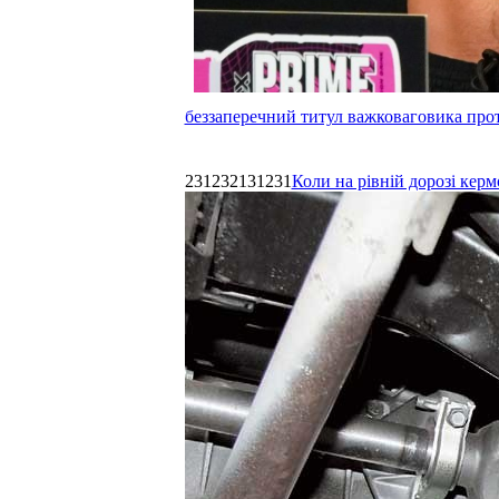
беззаперечний титул важковаговика прот
231232131231
Коли на рівній дорозі керм