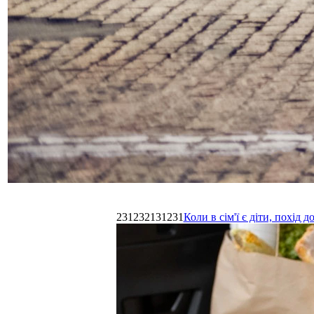
231232131231
Коли в сім'ї є діти, похі