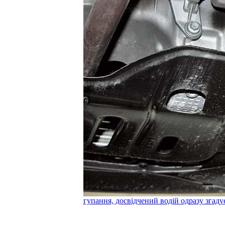
гупання, досвідчений водій одразу згаду