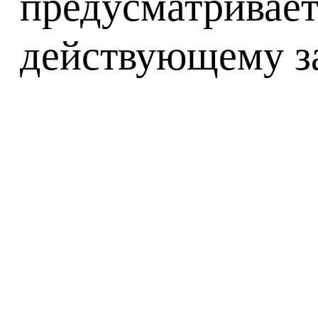
предусматривае
действующему за