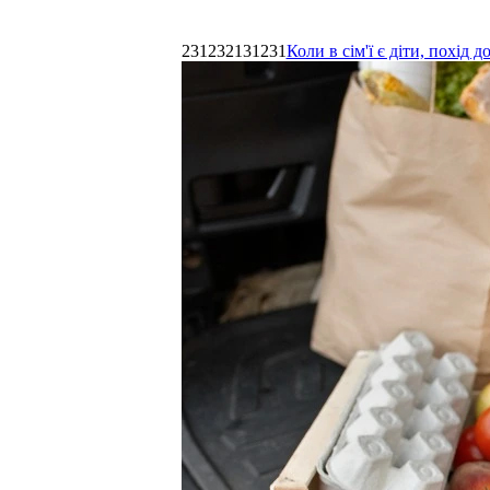
231232131231
Коли в сім'ї є діти, похі