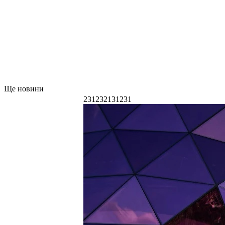
Ще новини
231232131231