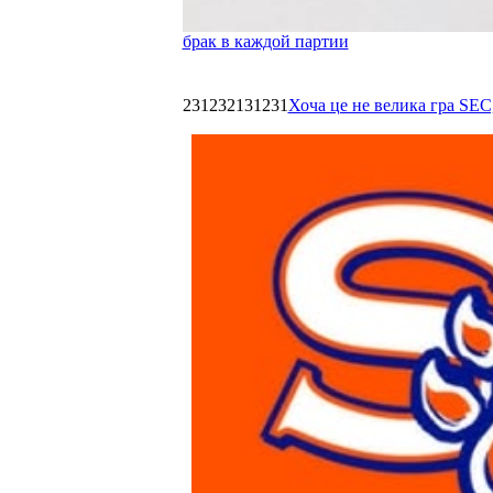
брак в каждой партии
231232131231
Хоча це не велика гра SEC,