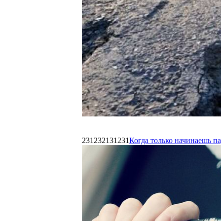
231232131231
Когда только начинаешь п