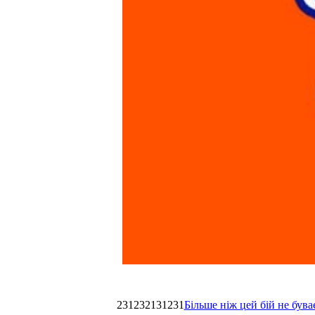
231232131231
Більше ніж цей бій не був