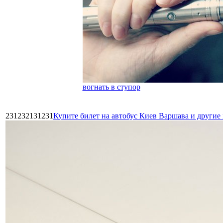
вогнать в ступор
231232131231
Купите билет на автобус Киев Варшава и други