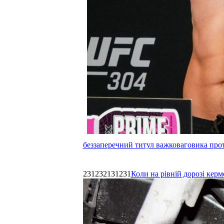
беззаперечний титул важковаговика прот
231232131231
Коли на рівній дорозі керм