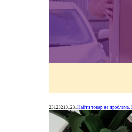
231232131231
Найти товар не проблема. 