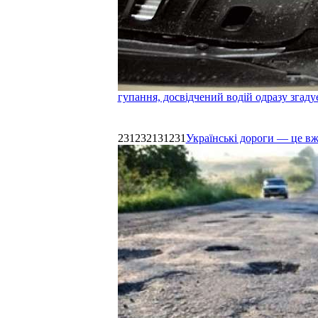
гупання, досвідчений водій одразу згаду
231232131231
Українські дороги — це в