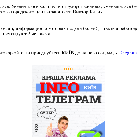
лась. Увеличилось количество трудоустроенных, уменьшилась бе
ского городского центра занятости Виктор Билич.
кансий, информацию о которых подали более 5,1 тысячи работод
е претендуют 2 человека.
бговорюйте, та приєднуйтесь
КИЇВ
до нашого соціуму -
Telegram