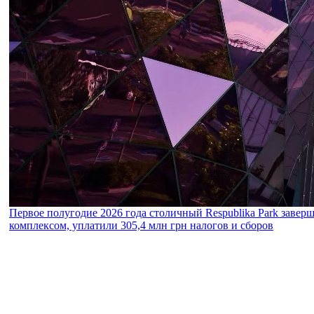
Первое полугодие 2026 года столичный Respublika Park завер
комплексом, уплатили 305,4 млн грн налогов и сборов