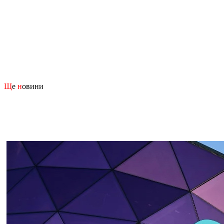
Щ
е
н
овини