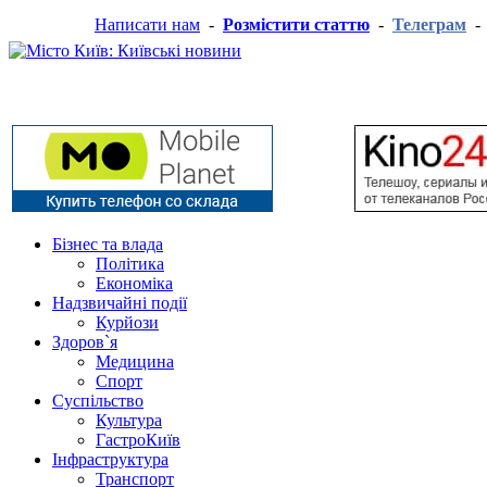
Написати нам
-
Розмістити статтю
-
Телеграм
Бізнес та влада
Політика
Економіка
Надзвичайні події
Курйози
Здоров`я
Медицина
Спорт
Суспільство
Культура
ГастроКиїв
Інфраструктура
Транспорт