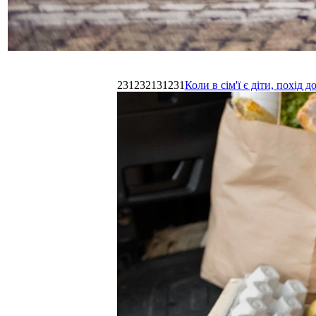
231232131231
Коли в сім'ї є діти, похі