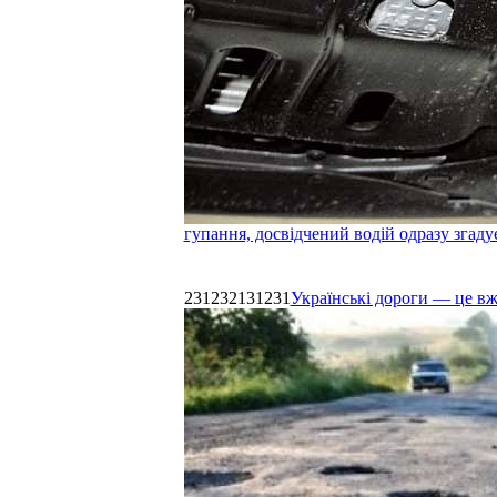
гупання, досвідчений водій одразу згаду
231232131231
Українські дороги — це в