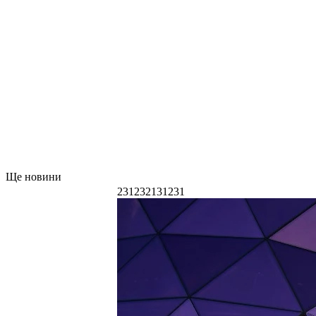
Ще новини
231232131231