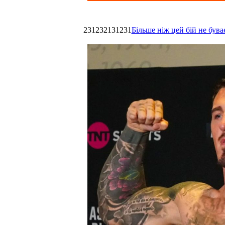
231232131231
Більше ніж цей бій не був