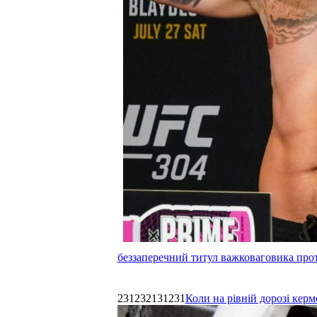
беззаперечний титул важковаговика прот
231232131231
Коли на рівній дорозі керм