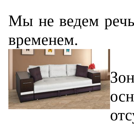
Мы не ведем речь
временем.
Зон
ос
отс