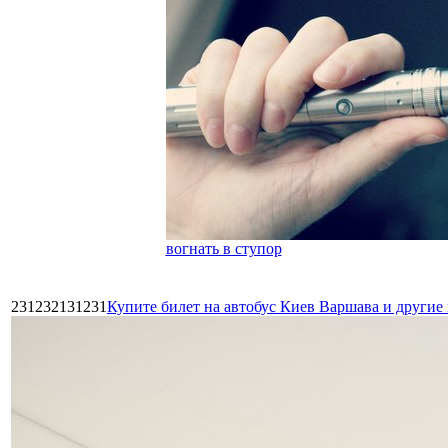
вогнать в ступор
231232131231
Купите билет на автобус Киев Варшава и други