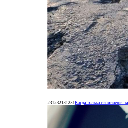
231232131231
Когда только начинаешь п