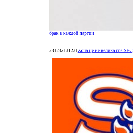
брак в каждой партии
231232131231
Хоча це не велика гра SEC,