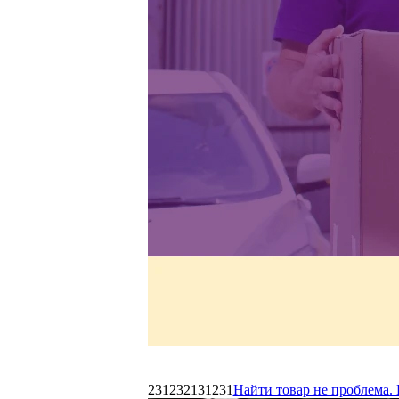
231232131231
Найти товар не проблема. 