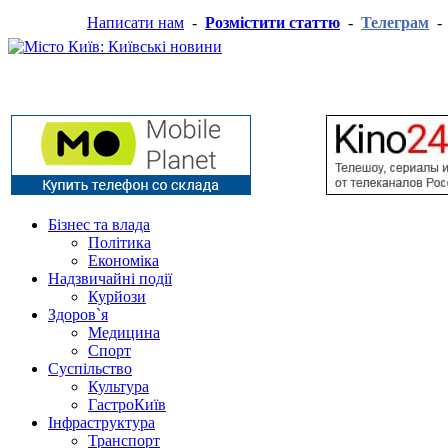
Написати нам
-
Розмістити статтю
-
Телеграм
Бізнес та влада
Політика
Економіка
Надзвичайні події
Курйози
Здоров`я
Медицина
Спорт
Суспільство
Культура
ГастроКиїв
Інфраструктура
Транспорт