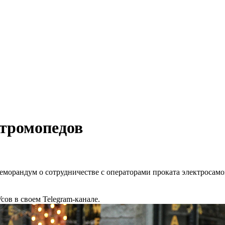
ктромопедов
морандум о сотрудничестве с операторами проката электросамок
ов в своем Telegram-канале.