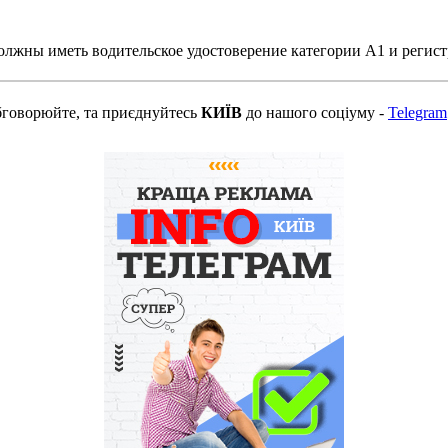
должны иметь водительское удостоверение категории А1 и регист
бговорюйте, та приєднуйтесь
КИЇВ
до нашого соціуму -
Telegram