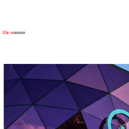
Щ
е
н
овини