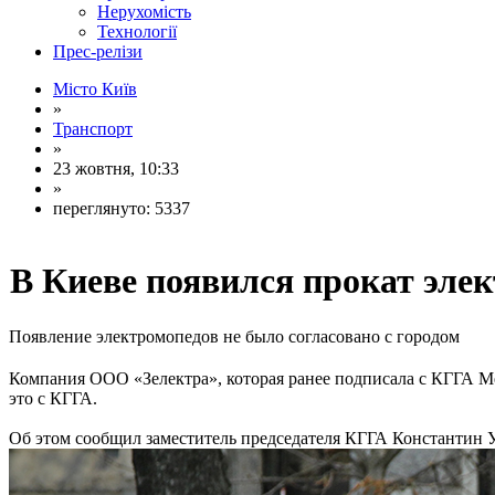
Нерухомість
Технології
Прес-релізи
Місто Київ
»
Транспорт
»
23 жовтня, 10:33
»
переглянуто: 5337
В Киеве появился прокат эле
Появление электромопедов не было согласовано с городом
Компания ООО «Зелектра», которая ранее подписала с КГГА Ме
это с КГГА.
Об этом сообщил заместитель председателя КГГА Константин Ус