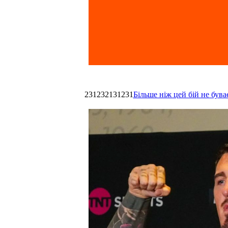
231232131231
Більше ніж цей бій не був