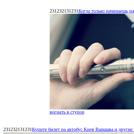
231232131231
Когда только начинаешь п
вогнать в ступор
231232131231
Купите билет на автобус Киев Варшава и други