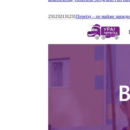
231232131231
Переїзд – це майже завжди 