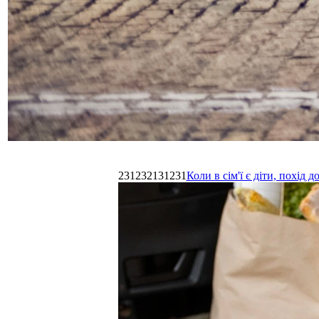
231232131231
Коли в сім'ї є діти, похі