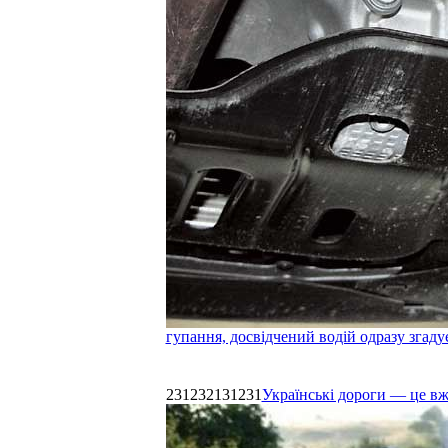
гупання, досвідчений водій одразу згаду
231232131231
Українські дороги — це в