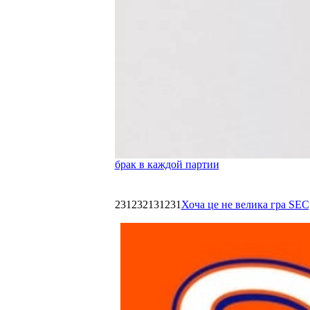
брак в каждой партии
231232131231
Хоча це не велика гра SEC,