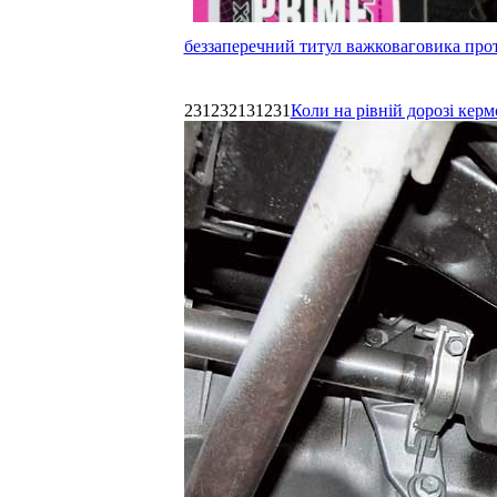
беззаперечний титул важковаговика прот
231232131231
Коли на рівній дорозі керм