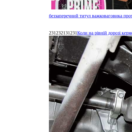
беззаперечний титул важковаговика прот
231232131231
Коли на рівній дорозі керм