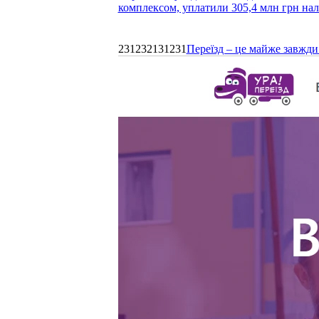
комплексом, уплатили 305,4 млн грн нал
231232131231
Переїзд – це майже завжди 