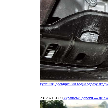
гупання, досвідчений водій одразу згаду
231232131231
Українські дороги — це в