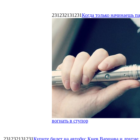
231232131231
Когда только начинаешь п
вогнать в ступор
231232131231
Купите билет на автобус Киев Варшава и други