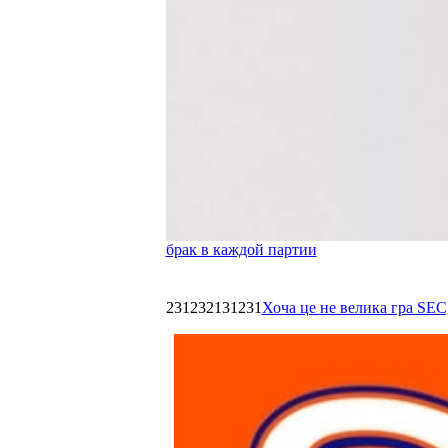
брак в каждой партии
231232131231
Хоча це не велика гра SEC,