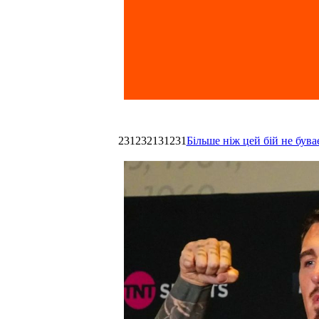
231232131231
Більше ніж цей бій не був