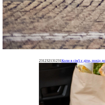
231232131231
Коли в сім'ї є діти, похі