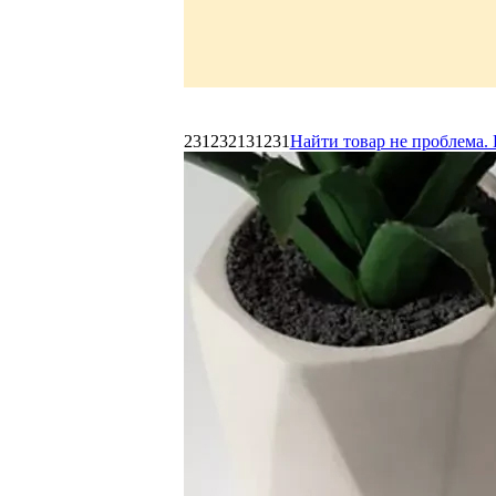
231232131231
Найти товар не проблема. 