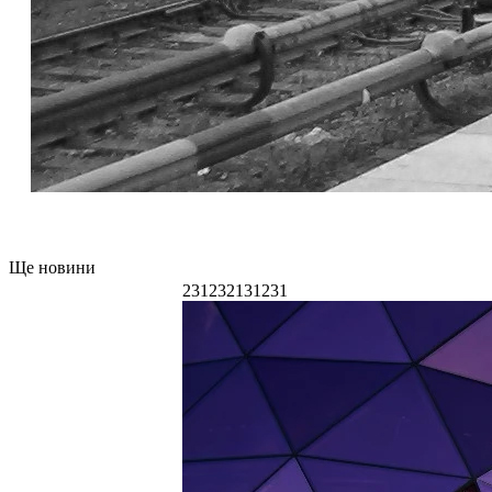
Ще новини
231232131231