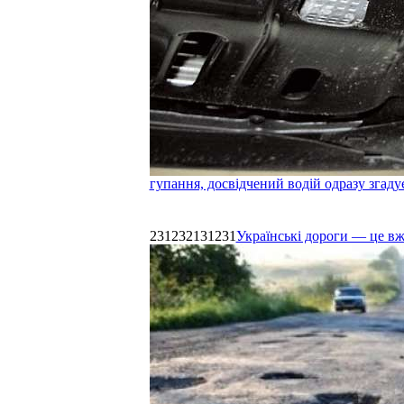
гупання, досвідчений водій одразу згаду
231232131231
Українські дороги — це в