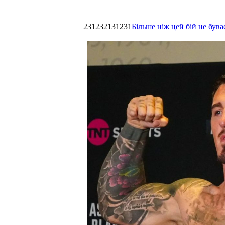
231232131231
Більше ніж цей бій не був