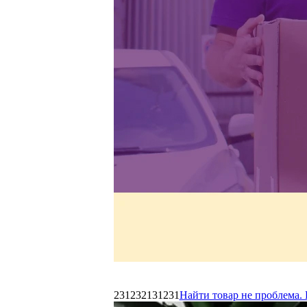
231232131231
Найти товар не проблема. 