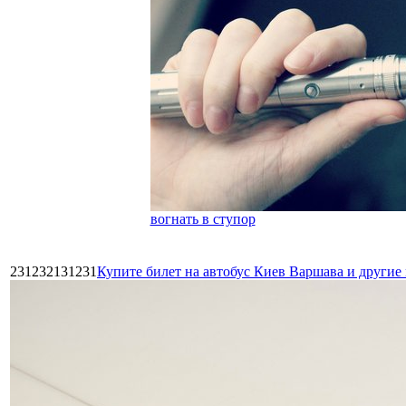
вогнать в ступор
231232131231
Купите билет на автобус Киев Варшава и други