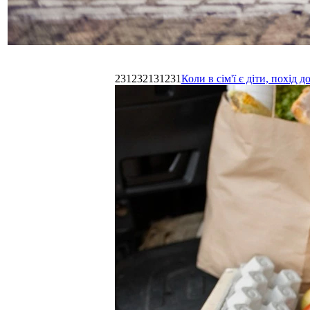
231232131231
Коли в сім'ї є діти, похі