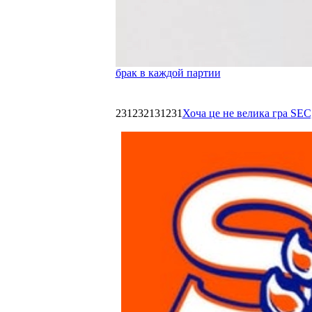
брак в каждой партии
231232131231
Хоча це не велика гра SEC,