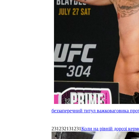
беззаперечний титул важковаговика прот
231232131231
Коли на рівній дорозі керм