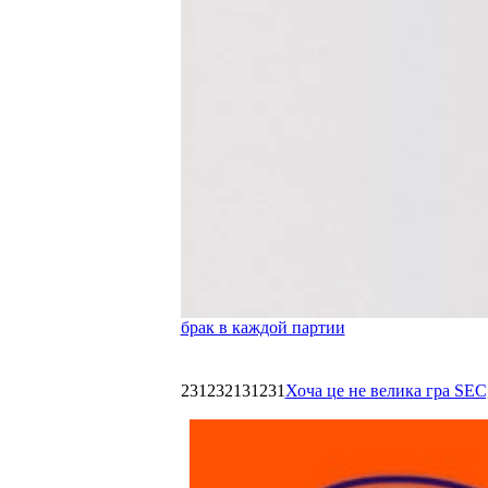
брак в каждой партии
231232131231
Хоча це не велика гра SEC,