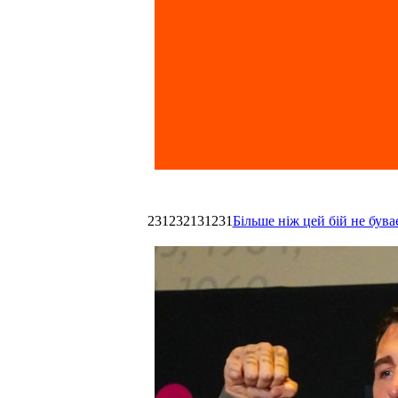
231232131231
Більше ніж цей бій не був