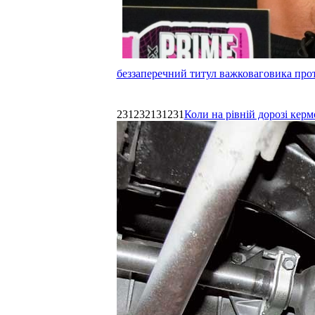
беззаперечний титул важковаговика прот
231232131231
Коли на рівній дорозі керм