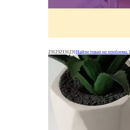
231232131231
Найти товар не проблема. 