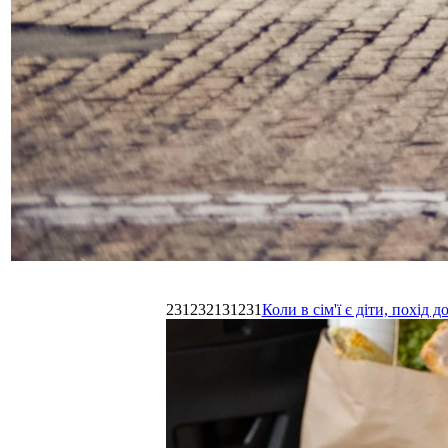
231232131231
Коли в сім'ї є діти, похі