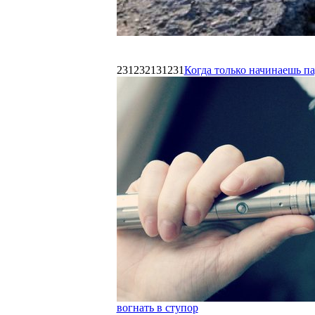
231232131231
Когда только начинаешь п
вогнать в ступор