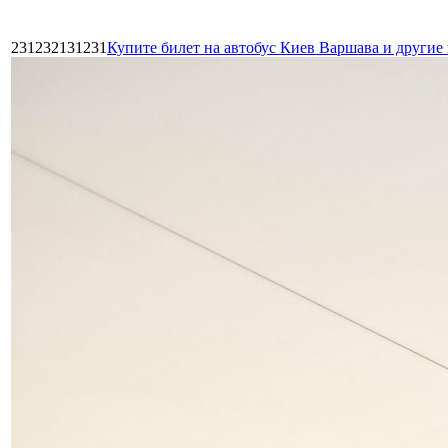
231232131231
Купите билет на автобус Киев Варшава и други