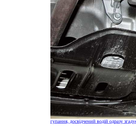
гупання, досвідчений водій одразу згаду