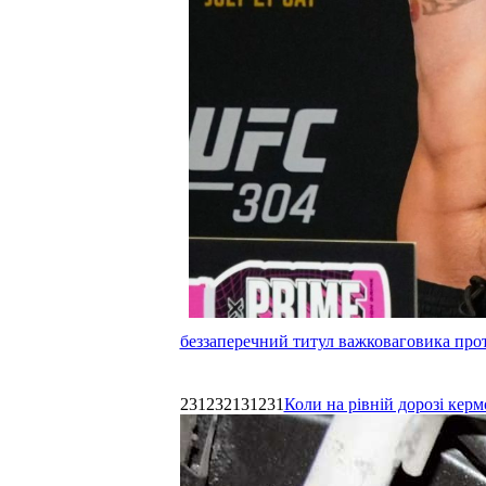
беззаперечний титул важковаговика прот
231232131231
Коли на рівній дорозі керм