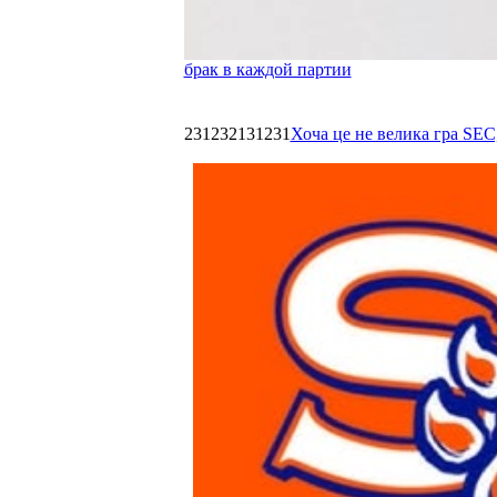
брак в каждой партии
231232131231
Хоча це не велика гра SEC,