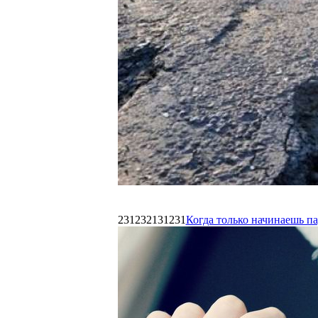
231232131231
Когда только начинаешь п