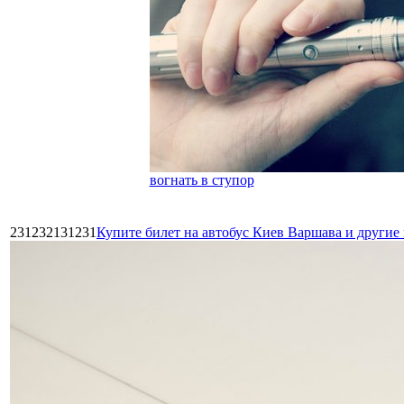
вогнать в ступор
231232131231
Купите билет на автобус Киев Варшава и други