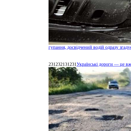
гупання, досвідчений водій одразу згаду
231232131231
Українські дороги — це в