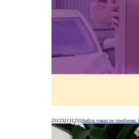
231232131231
Найти товар не проблема. 