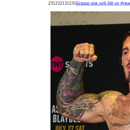
231232131231
Більше ніж цей бій не був