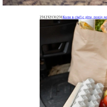
231232131231
Коли в сім'ї є діти, похі