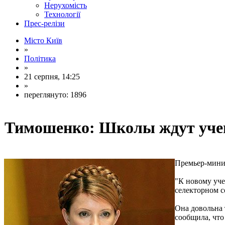
Нерухомість
Технології
Прес-релізи
Місто Київ
»
Політика
»
21 серпня, 14:25
»
переглянуто: 1896
Тимошенко: Школы ждут уче
Премьер-мини
"К новому уче
селекторном с
Она довольна 
сообщила, что 