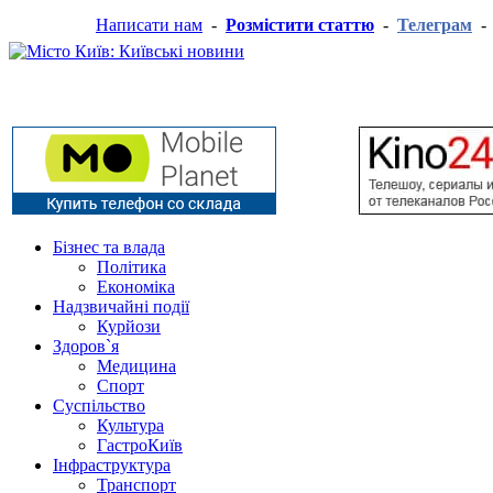
Написати нам
-
Розмістити статтю
-
Телеграм
Бізнес та влада
Політика
Економіка
Надзвичайні події
Курйози
Здоров`я
Медицина
Спорт
Суспільство
Культура
ГастроКиїв
Інфраструктура
Транспорт