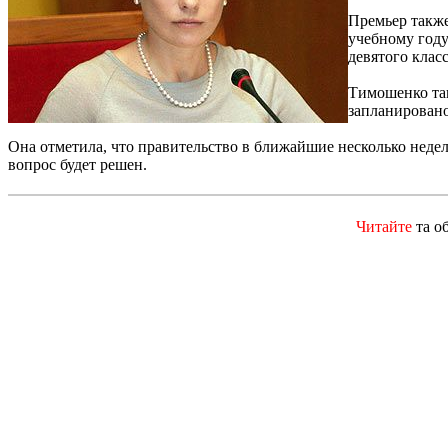
Премьер также
учебному году
девятого класс
Тимошенко так
запланировано
Она отметила, что правительство в ближайшие несколько недел
вопрос будет решен.
Читайте
та о