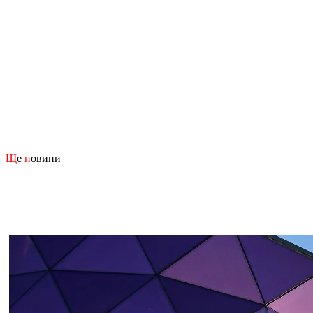
Щ
е
н
овини