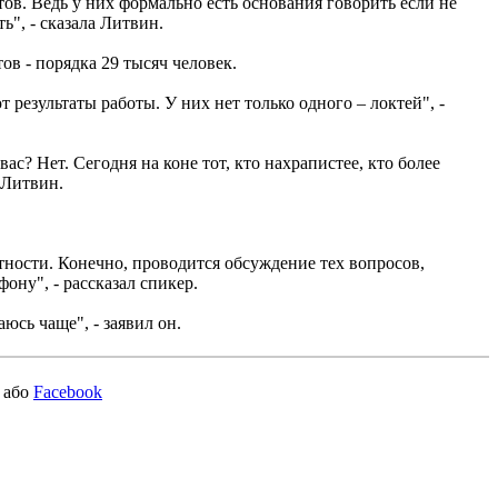
ов. Ведь у них формально есть основания говорить если не
ть", - сказала Литвин.
в - порядка 29 тысяч человек.
результаты работы. У них нет только одного – локтей", -
с? Нет. Сегодня на коне тот, кто нахрапистее, кто более
 Литвин.
тности. Конечно, проводится обсуждение тех вопросов,
ону", - рассказал спикер.
юсь чаще", - заявил он.
або
Facebook