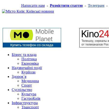
Написати нам
-
Розмістити статтю
-
Телеграм
Бізнес та влада
Політика
Економіка
Надзвичайні події
Курйози
Здоров`я
Медицина
Спорт
Суспільство
Культура
ГастроКиїв
Інфраструктура
Транспорт