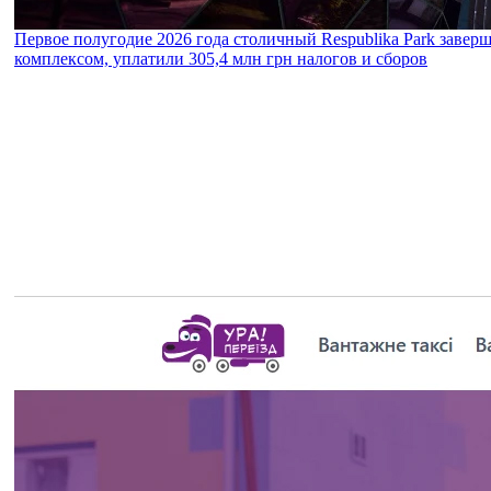
Первое полугодие 2026 года столичный Respublika Park завер
комплексом, уплатили 305,4 млн грн налогов и сборов