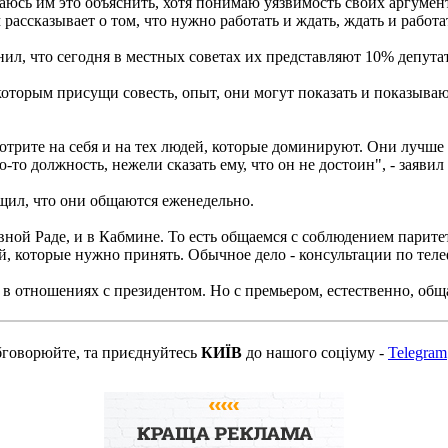
аюсь им это объяснить, хотя понимаю уязвимость своих аргумент
м рассказывает о том, что нужно работать и ждать, ждать и работа
л, что сегодня в местных советах их представляют 10% депутато
торым присущи совесть, опыт, они могут показать и показывают 
отрите на себя и на тех людей, которые доминируют. Они лучше ва
-то должность, нежели сказать ему, что он не достоин", - заявил
ил, что они общаются еженедельно.
вной Раде, и в Кабмине. То есть общаемся с соблюдением парите
, которые нужно принять. Обычное дело - консультации по телеф
и в отношениях с президентом. Но с премьером, естественно, обща
бговорюйте, та приєднуйтесь
КИЇВ
до нашого соціуму -
Telegram