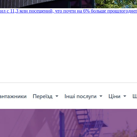
шил с 11,3 млн посещений, что почти на 6% больше прошлогодне