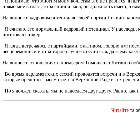
"Я понимаю, что многим моим коллегам это не нравится, я пыт
прямо мне в глаза, то за спиной: мол, он должность имеет, а на
На вопрос о кадровом потенциале своей партии Литвин напомни
"Я считаю, это нормальный кадровый потенциал. У нас люди, ко
посетовал спикер.
"Я когда встречаюсь с партийцами, с активом, говорю им: посм
бесцеремонный и от которого лучше откупиться, дать ему какую
На вопрос о отношениях с премьером Тимошенко Литвин сообщ
"Во время парламентских сессий проводятся встречи и в Верхо
которые предстоит рассмотреть в Верховной Раде и тех решений
"Но я должен сказать, мы не надоедаем друг другу. Равно, как 
Читайте
та о