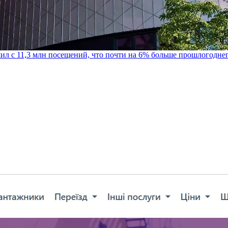
шил с 11,3 млн посещений, что почти на 6% больше прошлогодне