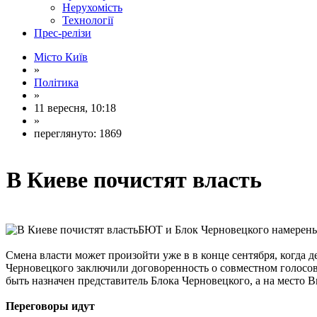
Нерухомість
Технології
Прес-релізи
Місто Київ
»
Політика
»
11 вересня, 10:18
»
переглянуто: 1869
В Киеве почистят власть
БЮТ и Блок Черновецкого намерены
Смена власти может произойти уже в в конце сентября, когда 
Черновецкого заключили договоренность о совместном голосо
быть назначен представитель Блока Черновецкого, а на мест
Переговоры идут