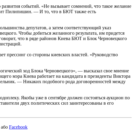
развития событий. «Не вызывает сомнений, что такое желание
рит Пилипишин. — И то, что в БЮТ также есть
ольшинства депутатов, а затем соответствующий указ
вецкого. Чтобы добиться желанного результата, им придется
говорит, что в ряде районов Киева БЮТ и Блок Черновецкого
нистраций.
ет прессинг со стороны киевских властей. «Руководство
гический ход Блока Черновецкого», — высказал свое мнение
щего мэра Киева работает на кандидата в президенты Виктора
Мельник. — Никаких подобного рода договоренностей между
доплеку. Якобы уже в сентябре должен состояться аукцион по
тавители двух политических сил заинтересованы в его
або
Facebook