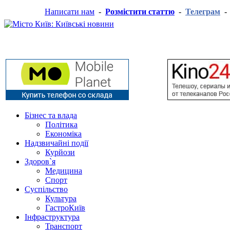
Написати нам
-
Розмістити статтю
-
Телеграм
Бізнес та влада
Політика
Економіка
Надзвичайні події
Курйози
Здоров`я
Медицина
Спорт
Суспільство
Культура
ГастроКиїв
Інфраструктура
Транспорт