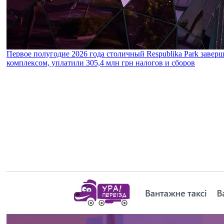
Первое полугодие 2026 года столичный Respublika Park завер
комплексом, уплатили 305,4 млн грн налогов и сборов