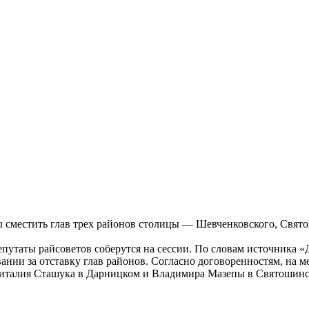
 сместить глав трех районов столицы — Шевченковского, Свят
депутаты райсоветов соберутся на сессии. По словам источника
вании за отставку глав районов. Согласно договоренностям, н
о Виталия Сташука в Дарницком и Владимира Мазепы в Святоши