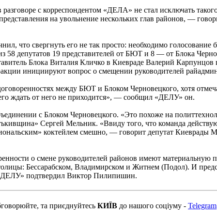
азговоре с корреспондентом «ДЕЛА» не стал исключать такого 
 представления на увольнение нескольких глав районов, — гово
л, что свергнуть его не так просто: необходимо голосование б
з 58 депутатов 19 представителей от БЮТ и 8 — от Блока Черно
тавитель Блока Виталия Кличко в Киевраде Валерий Карпунцов 
 фракции инициируют вопрос о смещении руководителей райадми
оговоренностях между БЮТ и Блоком Черновецкого, хотя отмеча
его ждать от него не приходится», — сообщил «ДЕЛУ» он.
динении с Блоком Черновецкого. «Это похоже на политтехноло
ькивщина» Сергей Мельник. «Ввиду того, что команда действую
гиональским» коктейлем смешно, — говорит депутат Киеврады 
енности о смене руководителей районов имеют материальную по
олицы: Бессарабском, Владимирском и Житнем (Подол). И предс
 «ДЕЛУ» подтвердил Виктор Пилипишин.
бговорюйте, та приєднуйтесь
КИЇВ
до нашого соціуму -
Telegram