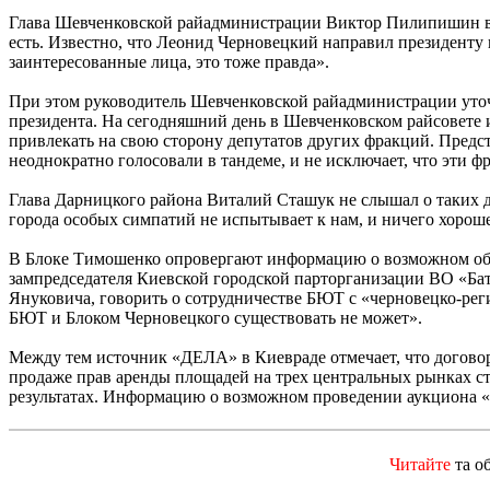
Глава Шевченковской райадминистрации Виктор Пилипишин в р
есть. Известно, что Леонид Черновецкий направил президенту
заинтересованные лица, это тоже правда».
При этом руководитель Шевченковской райадминистрации уточни
президента. На сегодняшний день в Шевченковском райсовете и
привлекать на свою сторону депутатов других фракций. Предс
неоднократно голосовали в тандеме, и не исключает, что эти
Глава Дарницкого района Виталий Сташук не слышал о таких д
города особых симпатий не испытывает к нам, и ничего хорош
В Блоке Тимошенко опровергают информацию о возможном объе
зампредседателя Киевской городской парторганизации ВО «Бат
Януковича, говорить о сотрудничестве БЮТ с «черновецко-ре
БЮТ и Блоком Черновецкого существовать не может».
Между тем источник «ДЕЛА» в Киевраде отмечает, что договор
продаже прав аренды площадей на трех центральных рынках ст
результатах. Информацию о возможном проведении аукциона
Читайте
та о