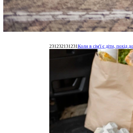
231232131231
Коли в сім'ї є діти, похі