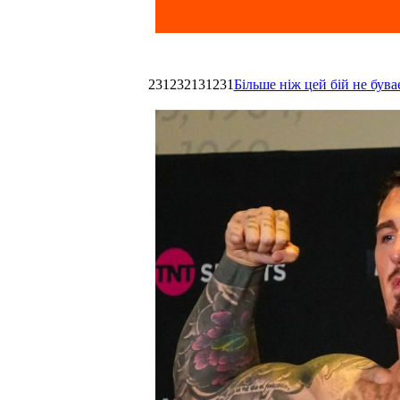
231232131231
Більше ніж цей бій не був