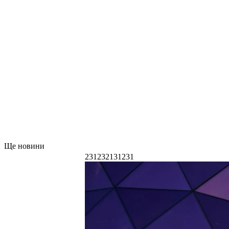
Ще новини
231232131231