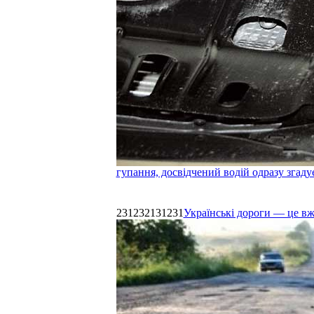
гупання, досвідчений водій одразу згаду
231232131231
Українські дороги — це в