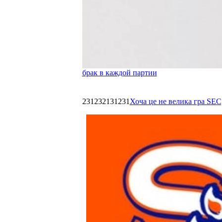
брак в каждой партии
231232131231
Хоча це не велика гра SEC,