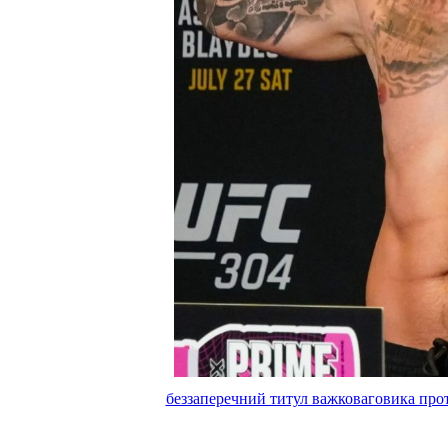
беззаперечний титул важковаговика прот