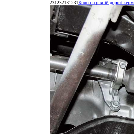
231232131231
Коли на рівній дорозі керм