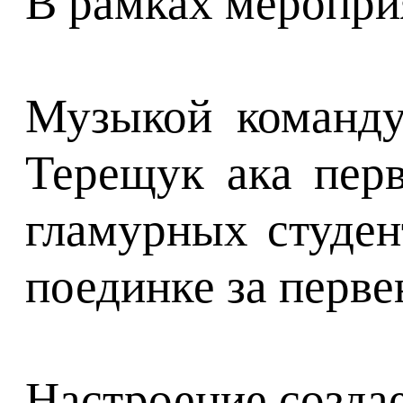
В рамках меропри
Музыкой команду
Терещук ака перв
гламурных студен
поединке за перв
Настроение созда