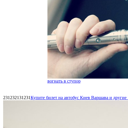
вогнать в ступор
231232131231
Купите билет на автобус Киев Варшава и други