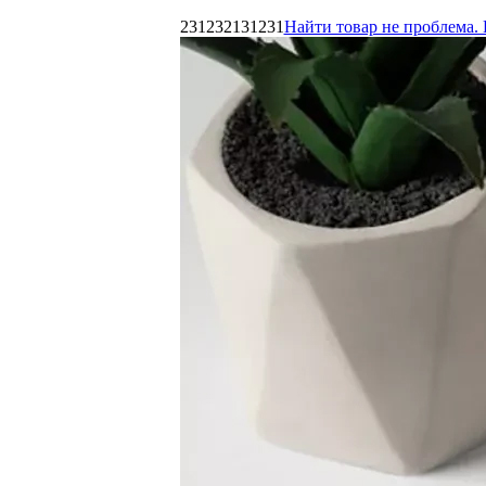
231232131231
Найти товар не проблема. 