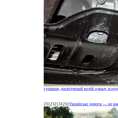
гупання, досвідчений водій одразу згаду
231232131231
Українські дороги — це в