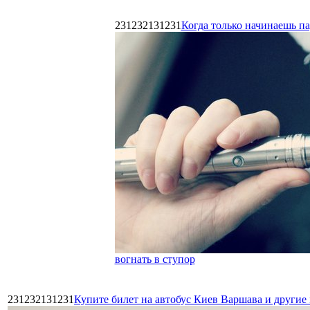
231232131231
Когда только начинаешь п
вогнать в ступор
231232131231
Купите билет на автобус Киев Варшава и други