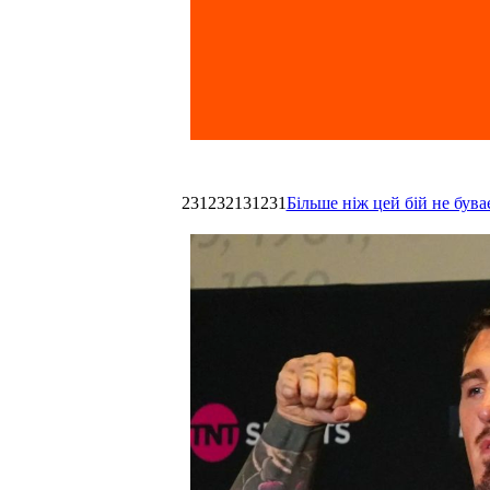
231232131231
Більше ніж цей бій не був