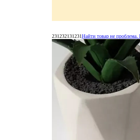
231232131231
Найти товар не проблема. 