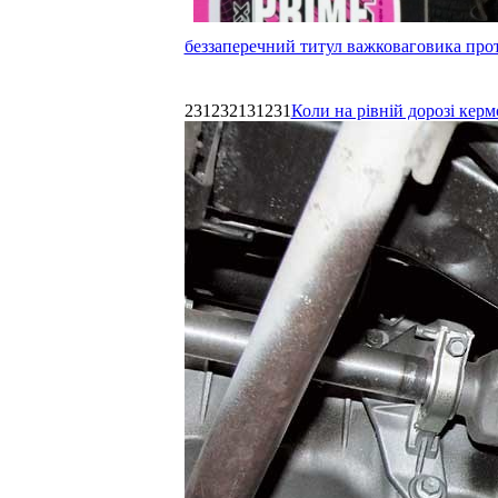
беззаперечний титул важковаговика прот
231232131231
Коли на рівній дорозі керм