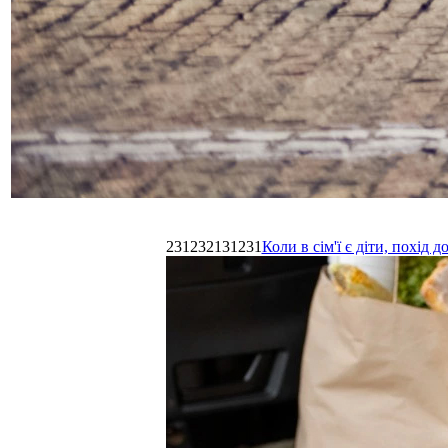
231232131231
Коли в сім'ї є діти, похі