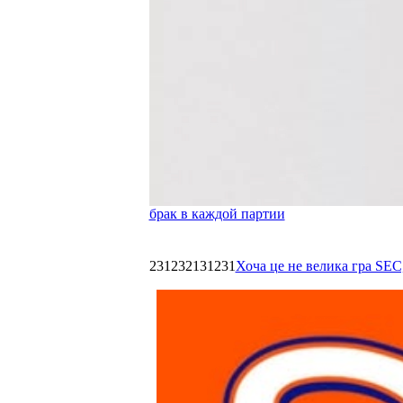
брак в каждой партии
231232131231
Хоча це не велика гра SEC,