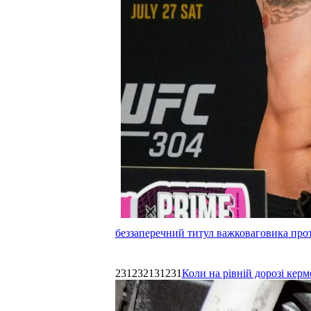
беззаперечний титул важковаговика прот
231232131231
Коли на рівній дорозі керм