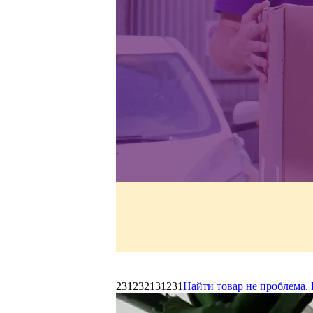
231232131231
Найти товар не проблема. 