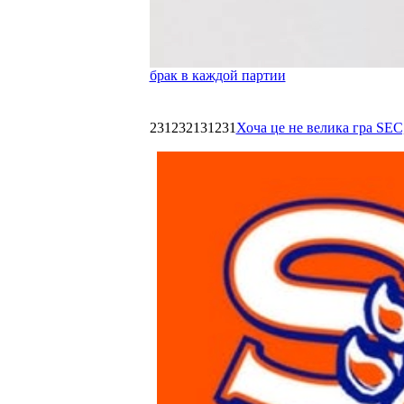
брак в каждой партии
231232131231
Хоча це не велика гра SEC,