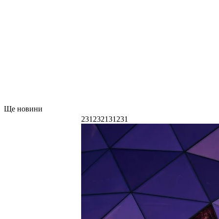
Ще новини
231232131231