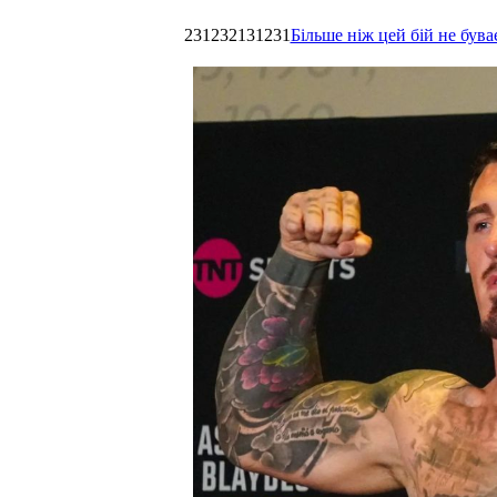
231232131231
Більше ніж цей бій не був