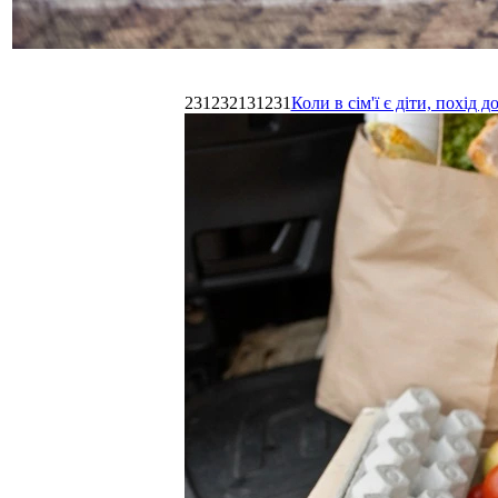
231232131231
Коли в сім'ї є діти, похі