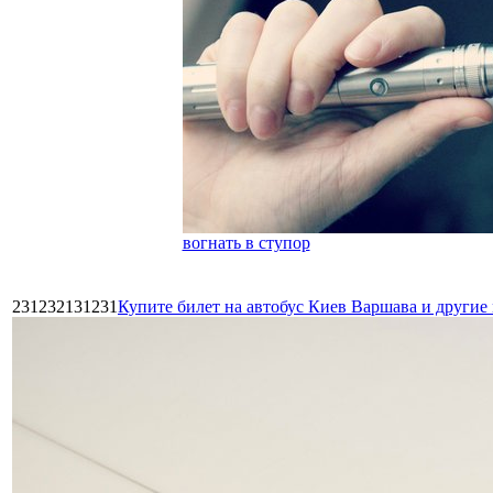
вогнать в ступор
231232131231
Купите билет на автобус Киев Варшава и други