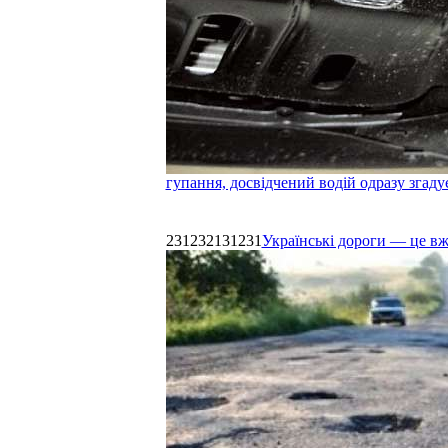
гупання, досвідчений водій одразу згаду
231232131231
Українські дороги — це в