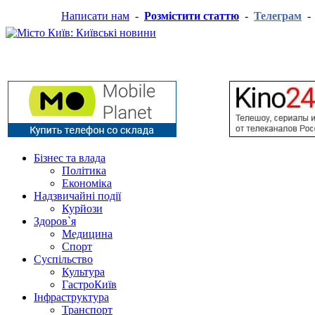
Написати нам
-
Розмістити статтю
-
Телеграм
Бізнес та влада
Політика
Економіка
Надзвичайні події
Курйози
Здоров`я
Медицина
Спорт
Суспільство
Культура
ГастроКиїв
Інфраструктура
Транспорт