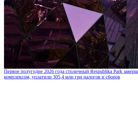
Первое полугодие 2026 года столичный Respublika Park завер
комплексом, уплатили 305,4 млн грн налогов и сборов