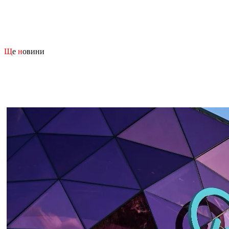
Щ
е
н
овини