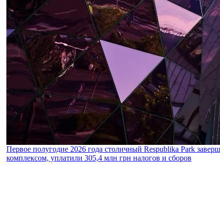
Первое полугодие 2026 года столичный Respublika Park завер
комплексом, уплатили 305,4 млн грн налогов и сборов