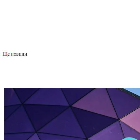
Щ
е
н
овини