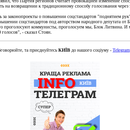
аявил, что Партия регионов считает провокацией изменение спо
ать на возвращении к традиционному способу голосования через
ь за законопроекты о повышении соцстандартов "поднятием рук"
овышении соцстандартов под авторством народного депутата от 
его проголосуют коммунисты, проголосуем мы, Блок Литвина. И 
голосов", - сказал Стоян.
бговорюйте, та приєднуйтесь
КИЇВ
до нашого соціуму -
Telegram