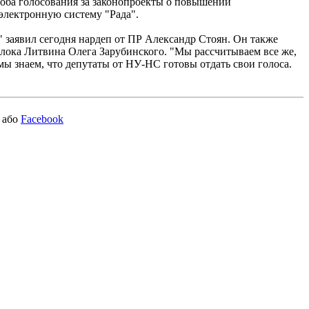
соба голосования за законопроекты о повышении
 электронную систему "Рада".
 заявил сегодня нардеп от ПР Александр Стоян. Он также
Блока Литвина Олега Зарубинского. "Мы рассчитываем все же,
мы знаем, что депутаты от НУ-НС готовы отдать свои голоса.
або
Facebook