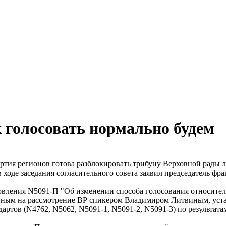
ак голосовать нормально будем
ртия регионов готова разблокировать трибуну Верховной рады л
 ходе заседания согласительного совета заявил председатель ф
овления N5091-П "Об изменении способа голосования относител
нным на рассмотрение ВР спикером Владимиром Литвиным, устан
ртов (N4762, N5062, N5091-1, N5091-2, N5091-3) по результат