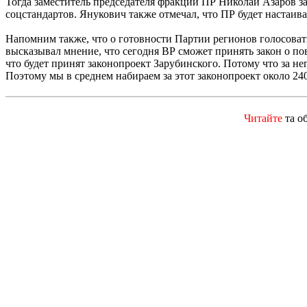
Тогда заместитель председателя фракции ПР Николай Азаров з
соцстандартов. Янукович также отмечал, что ПР будет настаив
Напомним также, что о готовности Партии регионов голосоват
высказывал мнение, что сегодня ВР сможет принять закон о п
что будет принят законопроект Зарубинского. Потому что за н
Поэтому мы в среднем набираем за этот законопроект около 240 
Читайте
та о