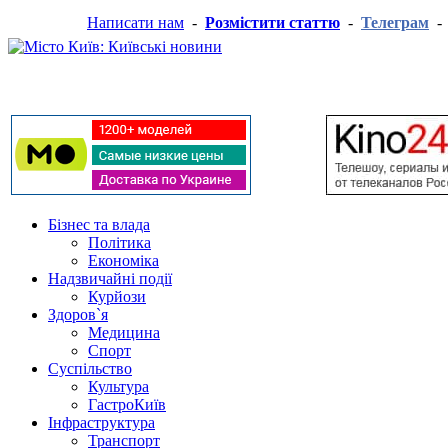
Написати нам
-
Розмістити статтю
-
Телеграм
Бізнес та влада
Політика
Економіка
Надзвичайні події
Курйози
Здоров`я
Медицина
Спорт
Суспільство
Культура
ГастроКиїв
Інфраструктура
Транспорт