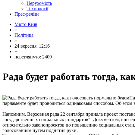
Нерухомість
Технології
Прес-релізи
Місто Київ
»
Політика
»
24 вересня, 12:16
»
переглянуто: 2409
Рада будет работать тогда, к
Па
парламенте будет проводиться одинаковым способом. Об этом в
Напомним, Верховная рада 22 сентября приняла проект постан
государственных социальных стандартов". Документом, внесе
относительно законопроектов по повышению социальных станда
голосованиям путем поднятия руки.