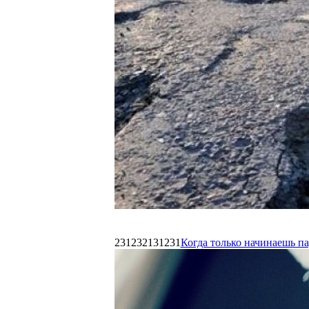
231232131231
Когда только начинаешь п