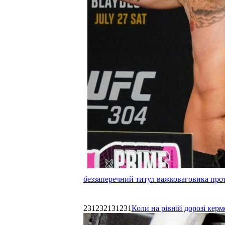
беззаперечний титул важковаговика прот
231232131231
Коли на рівній дорозі керм