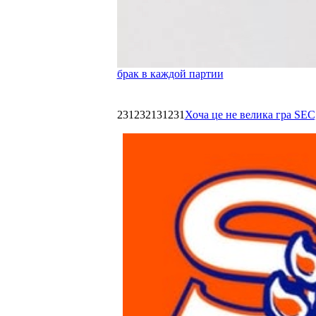
брак в каждой партии
231232131231
Хоча це не велика гра SEC,