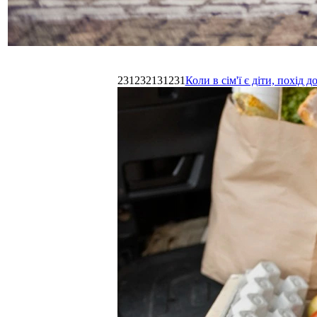
231232131231
Коли в сім'ї є діти, похі