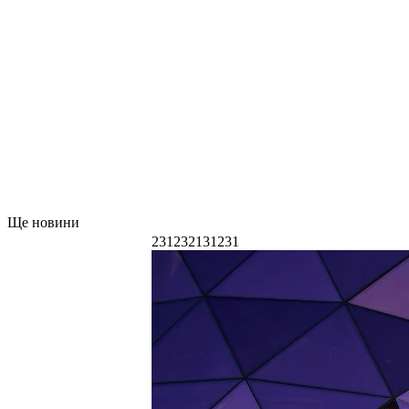
Ще новини
231232131231