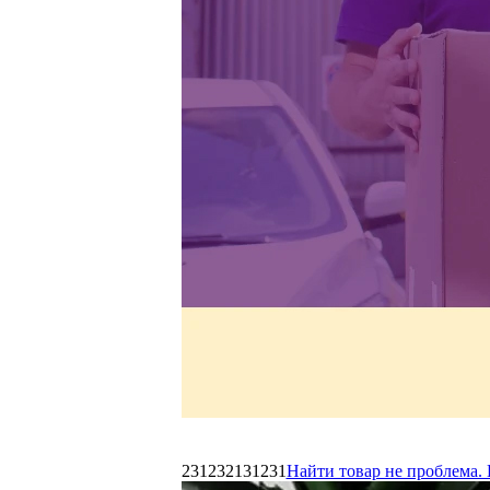
231232131231
Найти товар не проблема. 