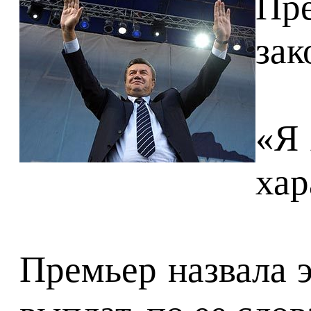
Пр
зак
«Я 
хар
Премьер назвала 