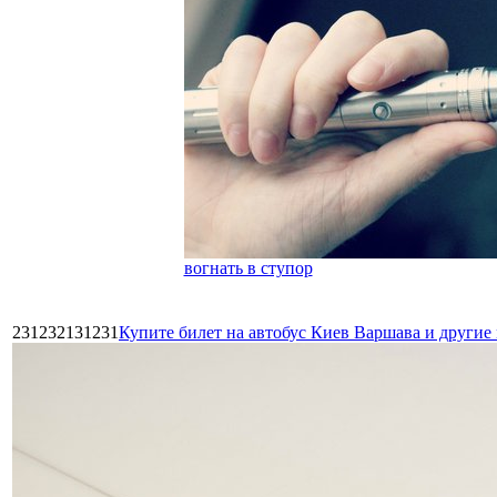
вогнать в ступор
231232131231
Купите билет на автобус Киев Варшава и други