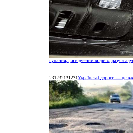
гупання, досвідчений водій одразу згаду
231232131231
Українські дороги — це в