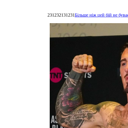
231232131231
Більше ніж цей бій не був