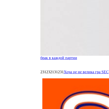
брак в каждой партии
231232131231
Хоча це не велика гра SEC,