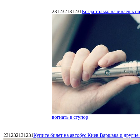
231232131231
Когда только начинаешь п
вогнать в ступор
231232131231
Купите билет на автобус Киев Варшава и други