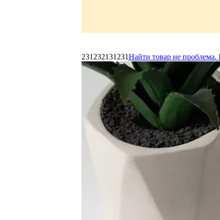
231232131231
Найти товар не проблема. 