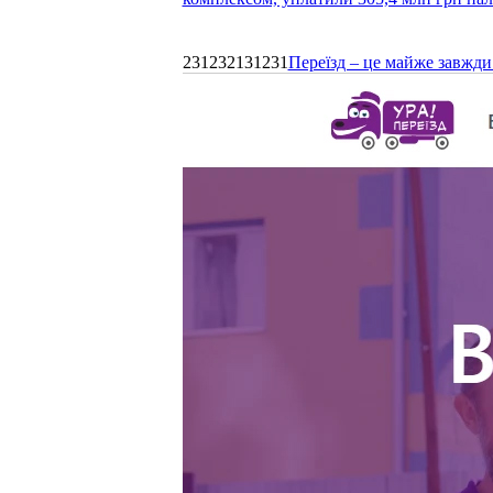
231232131231
Переїзд – це майже завжди 