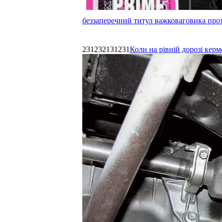
беззаперечний титул важковаговика прот
231232131231
Коли на рівній дорозі керм