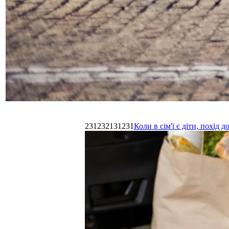
231232131231
Коли в сім'ї є діти, похі