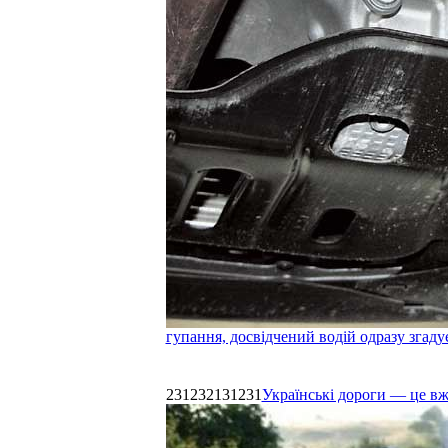
гупання, досвідчений водій одразу згаду
231232131231
Українські дороги — це в