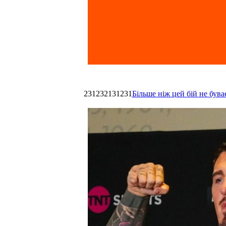
231232131231
Більше ніж цей бій не був