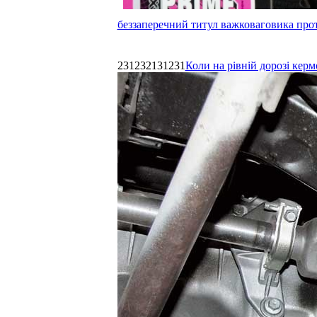
беззаперечний титул важковаговика прот
231232131231
Коли на рівній дорозі керм