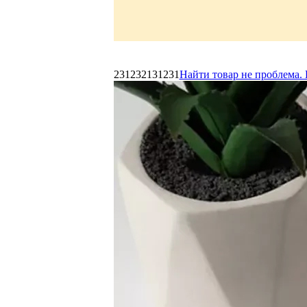
231232131231
Найти товар не проблема. 