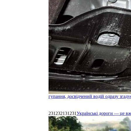
гупання, досвідчений водій одразу згаду
231232131231
Українські дороги — це в