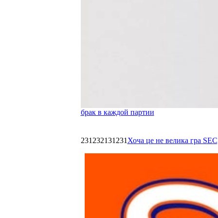
брак в каждой партии
231232131231
Хоча це не велика гра SEC,