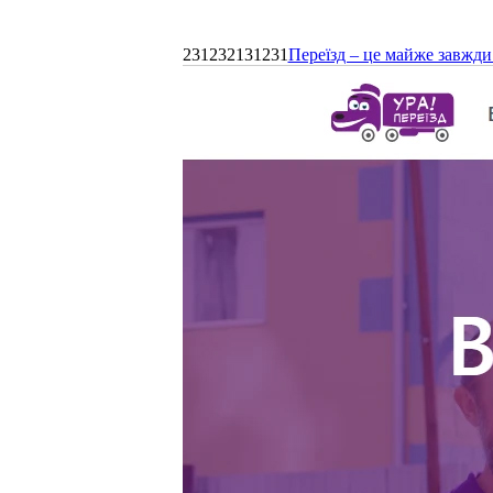
231232131231
Переїзд – це майже завжди 