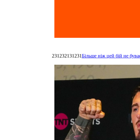
231232131231
Більше ніж цей бій не був