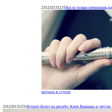
231232131231
Когда только начинаешь п
вогнать в ступор
231232131231
Купите билет на автобус Киев Варшава и други