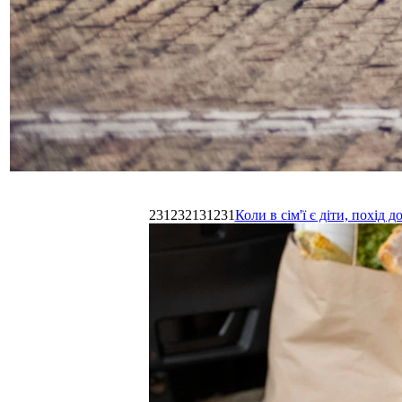
231232131231
Коли в сім'ї є діти, похі