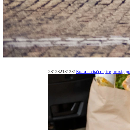
231232131231
Коли в сім'ї є діти, похі