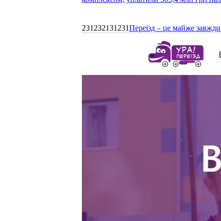
231232131231
Переїзд – це майже завжди 