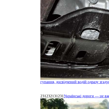
гупання, досвідчений водій одразу згаду
231232131231
Українські дороги — це в