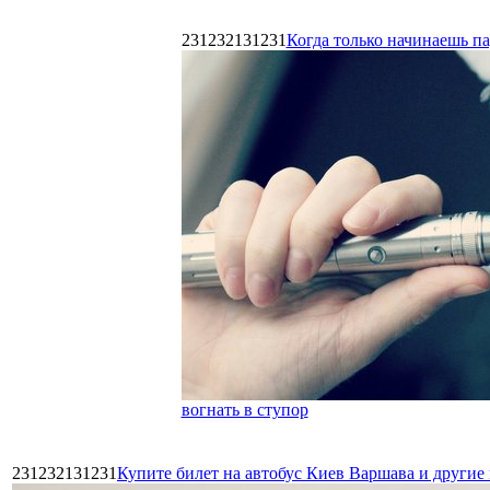
231232131231
Когда только начинаешь п
вогнать в ступор
231232131231
Купите билет на автобус Киев Варшава и други