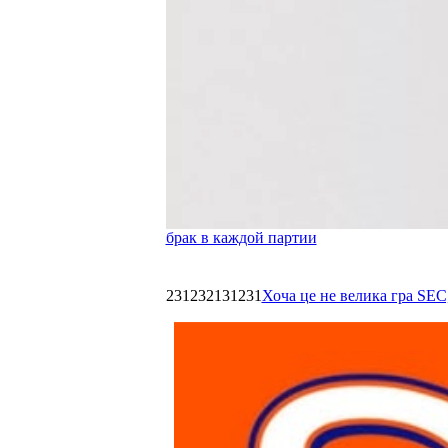
брак в каждой партии
231232131231
Хоча це не велика гра SEC,