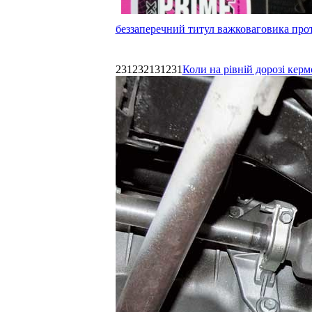
беззаперечний титул важковаговика прот
231232131231
Коли на рівній дорозі керм