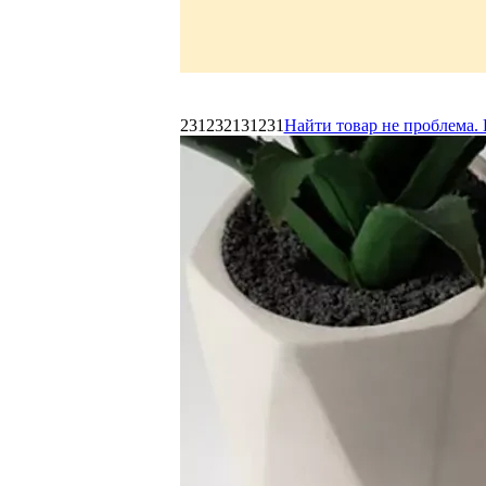
231232131231
Найти товар не проблема. 