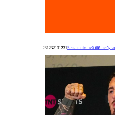
231232131231
Більше ніж цей бій не був