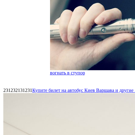
вогнать в ступор
231232131231
Купите билет на автобус Киев Варшава и други