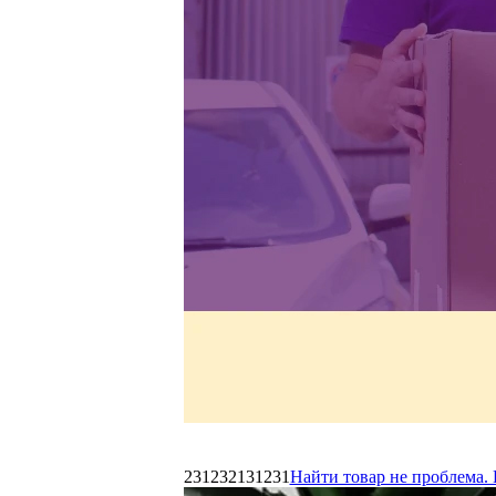
231232131231
Найти товар не проблема. 