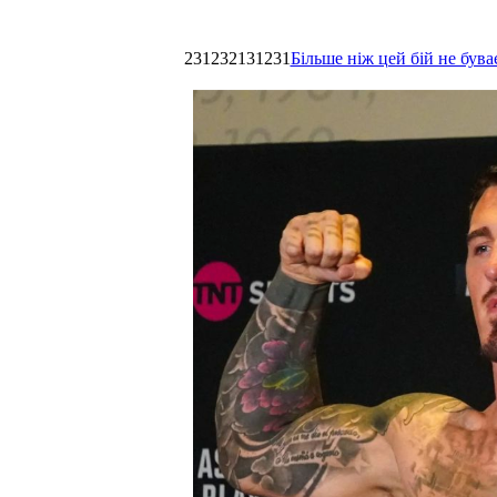
231232131231
Більше ніж цей бій не був