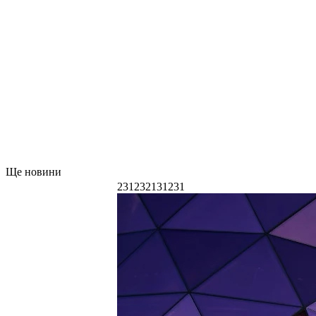
Ще новини
231232131231