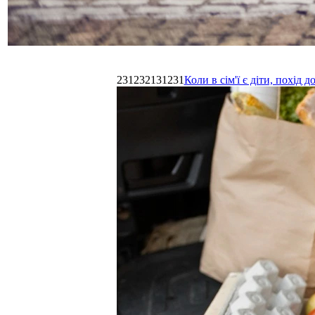
231232131231
Коли в сім'ї є діти, похі