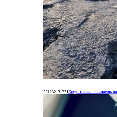
231232131231
Когда только начинаешь п