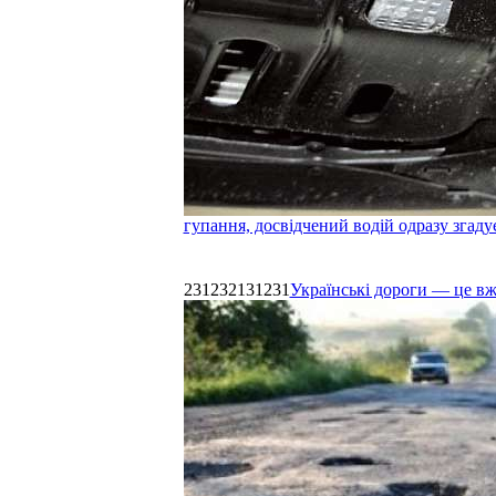
гупання, досвідчений водій одразу згаду
231232131231
Українські дороги — це в