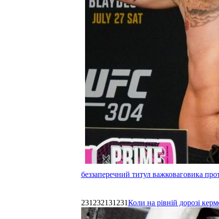
беззаперечний титул важковаговика прот
231232131231
Коли на рівній дорозі керм