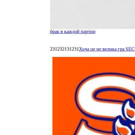
брак в каждой партии
231232131231
Хоча це не велика гра SEC,