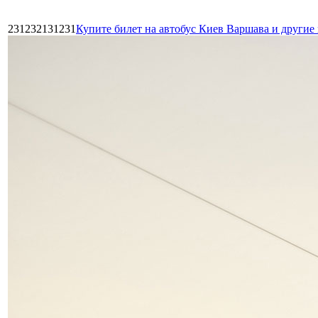
231232131231
Купите билет на автобус Киев Варшава и други