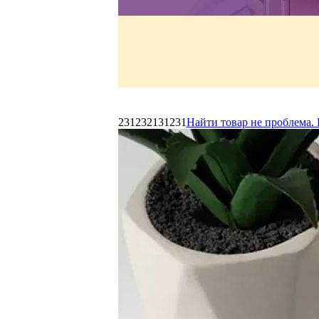
231232131231
Найти товар не проблема. 