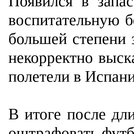
Появился в запа
воспитательную б
большей степени з
некорректно выска
полетели в Испанию
В итоге после дл
оштрафовать футб