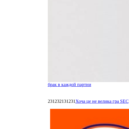
брак в каждой партии
231232131231
Хоча це не велика гра SEC,