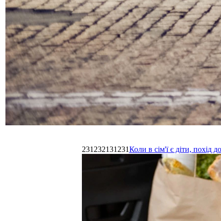
231232131231
Коли в сім'ї є діти, похі