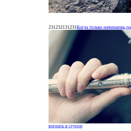
231232131231
Когда только начинаешь п
вогнать в ступор