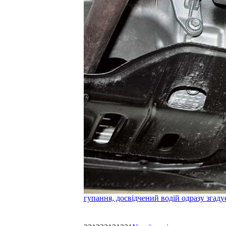
гупання, досвідчений водій одразу згаду