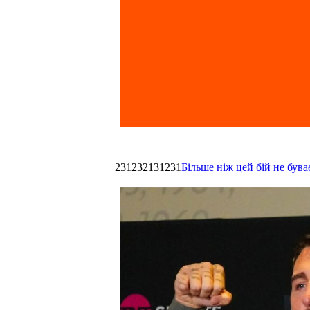
231232131231
Більше ніж цей бій не був