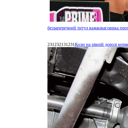
беззаперечний титул важковаговика прот
231232131231
Коли на рівній дорозі керм