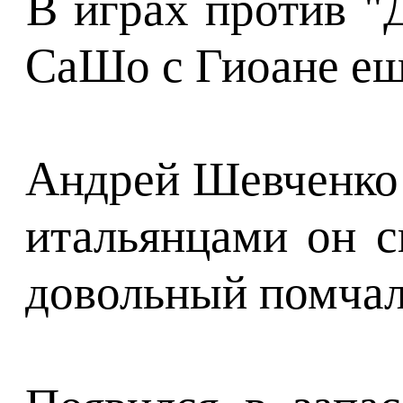
В играх против "
СаШо с Гиоане ещ
Андрей Шевченко и
итальянцами он с
довольный помчал